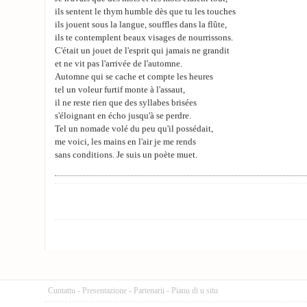
ils sentent le thym humble dès que tu les touches
ils jouent sous la langue, souffles dans la flûte,
ils te contemplent beaux visages de nourrissons.
C'était un jouet de l'esprit qui jamais ne grandit
et ne vit pas l'arrivée de l'automne.
Automne qui se cache et compte les heures
tel un voleur furtif monte à l'assaut,
il ne reste rien que des syllabes brisées
s'éloignant en écho jusqu'à se perdre.
Tel un nomade volé du peu qu'il possédait,
me voici, les mains en l'air je me rends
sans conditions. Je suis un poète muet.
Cuntattu
-
Presentazione
-
Partenarii
-
Pianu di u situ