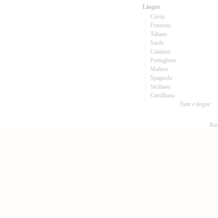
Lingue
Corsu
Francese
Talianu
Sardu
Catalanu
Purtughese
Maltese
Spagnolu
Sicilianu
Castillianu
Tutte e lingue
Réa