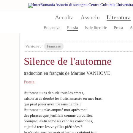
Skip to main content
Accolta
Associu
Literatura
Bonanova
Puesia
Isule literarie
Prosa
A
Versione :
Francese
Silence de l'automne
traduction en français de Martine VANHOVE
Puesia
Automne tu as dénudé tous les arbres,
saison tu as dérobé les fruits amassés en mes bras,
qui peut jouer avec toi sans perdre ?
Automne tu m'as amputé mot après mot
des phrases que j'enfilais comme un collier,
pourquoi as-tu semé au vent les consonnes,
et jeté à terre les voyelles piétinées ?
Je n'avais que des mots et les mots étaient tout,