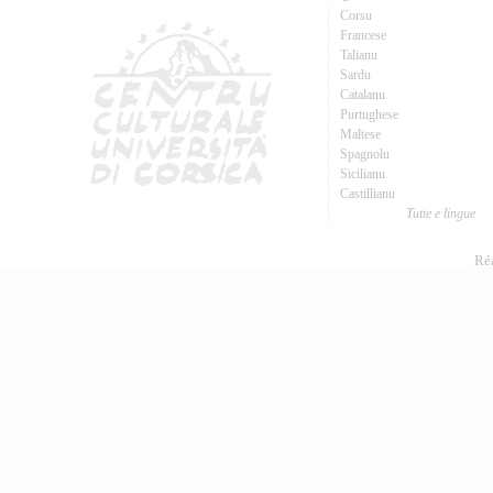
Corsu
Francese
Talianu
Sardu
Catalanu
Purtughese
Maltese
Spagnolu
Sicilianu
Castillianu
Tutte e lingue
Réa