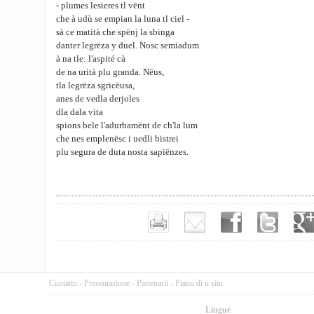
- plumes lesieres tl vënt
che à udù se empian la luna tl ciel -
sà ce matità che spënj la sbinga
danter legrëza y duel. Nosc semiadum
à na tle: l'aspité cà
de na urità plu granda. Nëus,
tla legrëza sgricëusa,
anes de vedla derjoles
dla dala vita
spions bele l'adurbamënt de ch'la lum
che nes emplenësc i uedli bistrei
plu segura de duta nosta sapiënzes.
Cuntattu
-
Presentazione
-
Partenarii
-
Pianu di u situ
Lingue