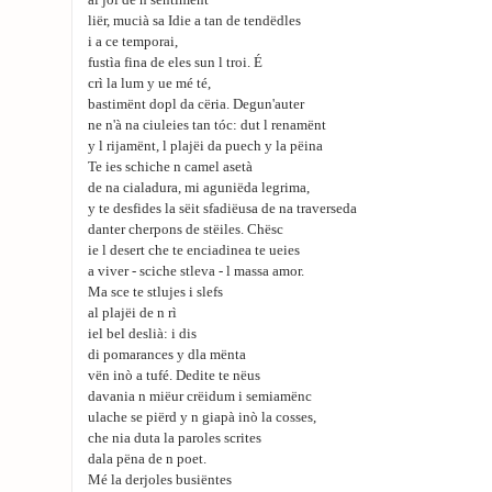
al jol de n sentimënt
liër, mucià sa Idie a tan de tendëdles
i a ce temporai,
fustìa fina de eles sun l troi. É
crì la lum y ue mé té,
bastimënt dopl da cëria. Degun'auter
ne n'à na ciuleies tan tóc: dut l renamënt
y l rijamënt, l plajëi da puech y la pëina
Te ies schiche n camel asetà
de na cialadura, mi aguniëda legrima,
y te desfides la sëit sfadiëusa de na traverseda
danter cherpons de stëiles. Chësc
ie l desert che te enciadinea te ueies
a viver - sciche stleva - l massa amor.
Ma sce te stlujes i slefs
al plajëi de n rì
iel bel deslià: i dis
di pomarances y dla mënta
vën inò a tufé. Dedite te nëus
davania n miëur crëidum i semiamënc
ulache se piërd y n giapà inò la cosses,
che nia duta la paroles scrites
dala pëna de n poet.
Mé la derjoles busiëntes