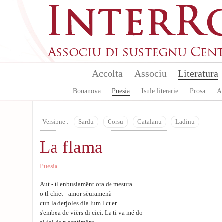
Skip to main content
Accolta
Associu
Literatura
Bonanova
Puesia
Isule literarie
Prosa
A
Versione :
Sardu
Corsu
Catalanu
Ladinu
La flama
Puesia
Aut - tl enbusiamënt ora de mesura
o tl chiet - amor sëuramenà
cun la derjoles dla lum l cuer
s'emboa de viërs di ciei. La ti va mé do