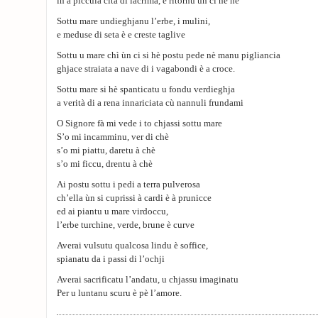
in a piccula cità di lacrima, è ritornu ùn ci ne hè
Sottu mare undieghjanu l’erbe, i mulini,
e meduse di seta è e creste taglive
Sottu u mare chì ùn ci si hè postu pede nè manu pigliancia
ghjace straiata a nave di i vagabondi è a croce.
Sottu mare si hè spanticatu u fondu verdieghja
a verità di a rena innariciata cù nannuli frundami
O Signore fà mi vede i to chjassi sottu mare
S’o mi incamminu, ver di chè
s’o mi piattu, daretu à chè
s’o mi ficcu, drentu à chè
Ai postu sottu i pedi a terra pulverosa
ch’ella ùn si cuprissi à cardi è à prunicce
ed ai piantu u mare virdoccu,
l’erbe turchine, verde, brune è curve
Averai vulsutu qualcosa lindu è soffice,
spianatu da i passi di l’ochji
Averai sacrificatu l’andatu, u chjassu imaginatu
Per u luntanu scuru è pè l’amore.