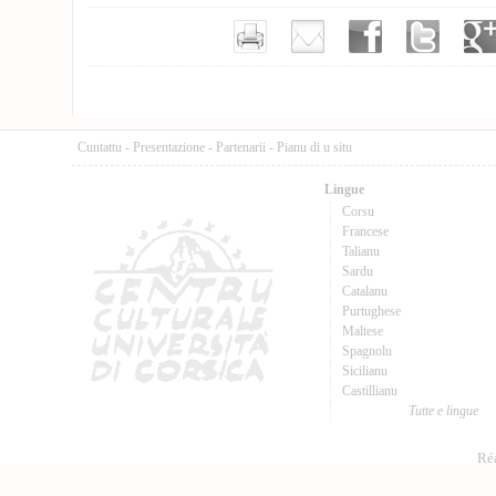
Cuntattu
-
Presentazione
-
Partenarii
-
Pianu di u situ
Lingue
Corsu
Francese
Talianu
Sardu
Catalanu
Purtughese
Maltese
Spagnolu
Sicilianu
Castillianu
Tutte e lingue
Réa