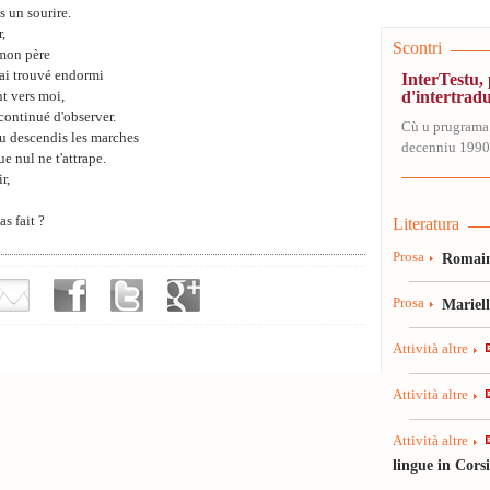
s un sourire.
,
Scontri
 mon père
l'ai trouvé endormi
InterTestu
d'intertrad
t vers moi,
a continué d'observer.
Cù u prugrama
tu descendis les marches
decenniu 1990-
e nul ne t'attrape.
r,
as fait ?
Literatura
Prosa
Romain
Prosa
Mariel
Attività altre
Attività altre
Attività altre
lingue in Cors