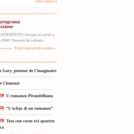
Tutti l'autori
, prugrama
uzzione
 INTERTESTU iniziatu in cor'di u
2000 l'Associu hà vulsutu...
Tutti l'articuli di scontri
 Gary, penseur de l’imaginaire
le Clementi
U rumanzu Pirandellianu
“L’ochju di un rumanzu”
Tesa cun corsu trà quattru
ica