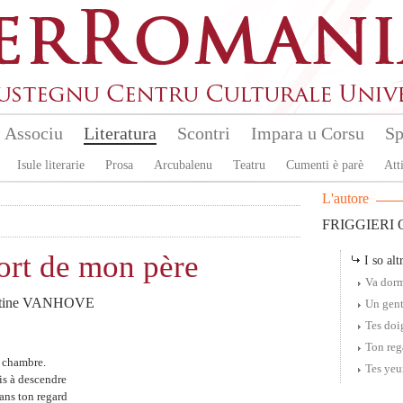
Associu
Literatura
Scontri
Impara u Corsu
Sp
Isule literarie
Prosa
Arcubalenu
Teatru
Cumenti è parè
Atti
L'autore
FRIGGIERI O
mort de mon père
I so altr
Va dormi
Martine VANHOVE
Un gent
Tes doi
Ton reg
a chambre.
Tes yeu
ris à descendre
dans ton regard