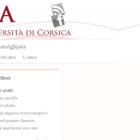
assighjata
vità altre
L'autori
liver
i scritti
r, ma fille
il rebelle
gts rugueux m'ont transpercé
ard pourpre chantera
x marcheront avec moi