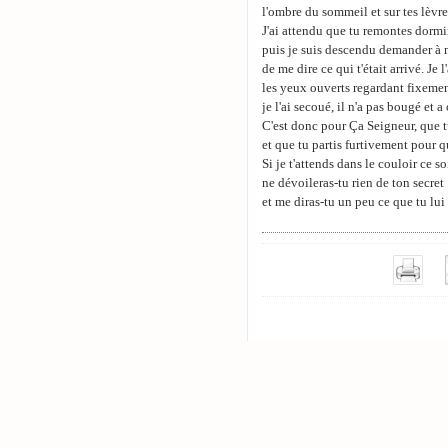
l'ombre du sommeil et sur tes lèvre
J'ai attendu que tu remontes dormir
puis je suis descendu demander à
de me dire ce qui t'était arrivé. Je 
les yeux ouverts regardant fixemen
je l'ai secoué, il n'a pas bougé et 
C'est donc pour Ça Seigneur, que 
et que tu partis furtivement pour qu
Si je t'attends dans le couloir ce soi
ne dévoileras-tu rien de ton secret
et me diras-tu un peu ce que tu lui 