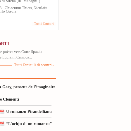
ra di Sirena (in "Macagni")
13 - Ghjacumu Thiers, Niculaiu
arlo Ossola
Tutti l'autori
ORTI
 poètes vers Corte Spaziu
le Luciani, Campus...
Tutti l'articuli di scontri
 Gary, penseur de l’imaginaire
le Clementi
U rumanzu Pirandellianu
“L’ochju di un rumanzu”