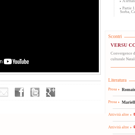
A letta
Partie 
Sorba, C
Scontri
VERSU C
Convergence de
culturale Nata
Literatura
Prosa
Romain
Prosa
Mariel
Attività altre
Attività altre