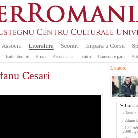
Associu
Literatura
Scontri
Impara u Corsu
Sp
Isule literarie
Prosa
Arcubalenu
Teatru
Cumenti è parè
Atti
L'autore
efanu Cesari
I so altr
Tavula 
Alanu 
La litt
2000 : ge