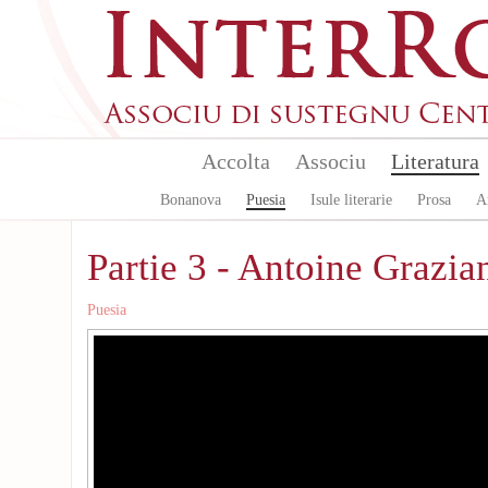
Skip to main content
Accolta
Associu
Literatura
Bonanova
Puesia
Isule literarie
Prosa
A
Partie 3 - Antoine Grazia
Puesia