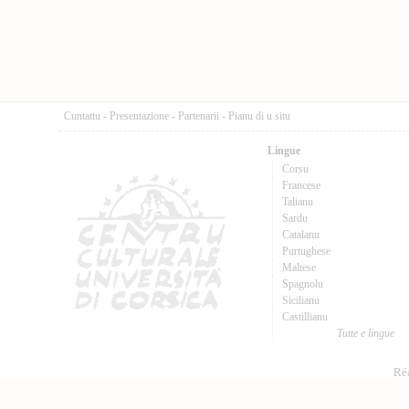
Cuntattu
-
Presentazione
-
Partenarii
-
Pianu di u situ
Lingue
Corsu
Francese
Talianu
Sardu
Catalanu
Purtughese
Maltese
Spagnolu
Sicilianu
Castillianu
Tutte e lingue
Réa