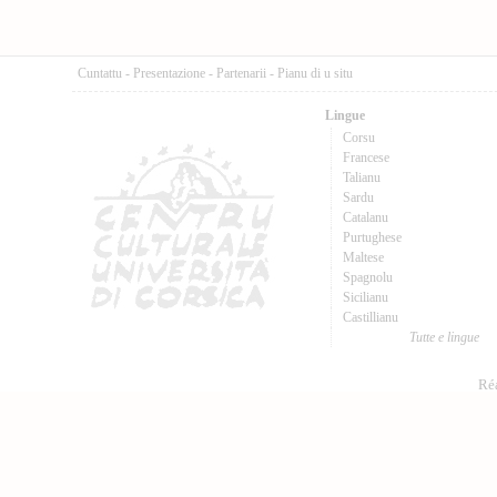
Cuntattu
-
Presentazione
-
Partenarii
-
Pianu di u situ
Lingue
Corsu
Francese
Talianu
Sardu
Catalanu
Purtughese
Maltese
Spagnolu
Sicilianu
Castillianu
Tutte e lingue
Réa