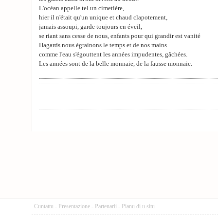
L'océan appelle tel un cimetière,
hier il n'était qu'un unique et chaud clapotement,
jamais assoupi, garde toujours en éveil,
se riant sans cesse de nous, enfants pour qui grandir est vanité
Hagards nous égrainons le temps et de nos mains
comme l'eau s'égouttent les années impudentes, gâchées.
Les années sont de la belle monnaie, de la fausse monnaie.
Cuntattu
-
Presentazione
-
Partenarii
-
Pianu di u situ