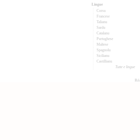
Lingue
Corsu
Francese
Talianu
Sardu
Catalanu
Purtughese
Maltese
Spagnolu
Sicilianu
Castillianu
Tutte e lingue
Réa