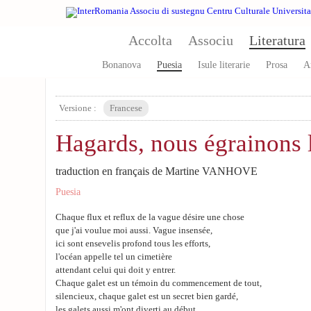
Skip to main content
Accolta
Associu
Literatura
Bonanova
Puesia
Isule literarie
Prosa
A
Versione :
Francese
Hagards, nous égrainons 
traduction en français de Martine VANHOVE
Puesia
Chaque flux et reflux de la vague désire une chose
que j'ai voulue moi aussi. Vague insensée,
ici sont ensevelis profond tous les efforts,
l'océan appelle tel un cimetière
attendant celui qui doit y entrer.
Chaque galet est un témoin du commencement de tout,
silencieux, chaque galet est un secret bien gardé,
les galets aussi m'ont diverti au début.