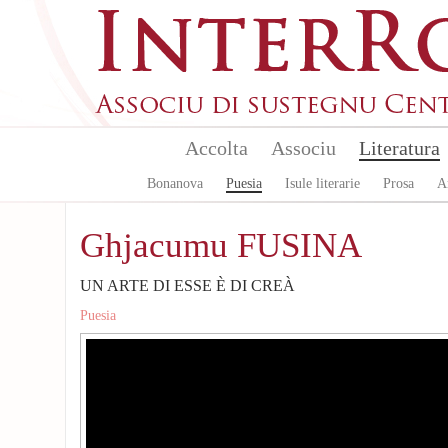
Skip to main content
Accolta
Associu
Literatura
Bonanova
Puesia
Isule literarie
Prosa
A
Ghjacumu FUSINA
UN ARTE DI ESSE È DI CREÀ
Puesia