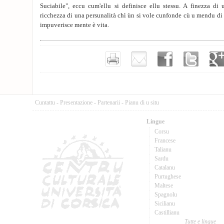
Suciabile", eccu cum'ellu si definisce ellu stessu. A finezza di 
ricchezza di una persunalità chì ùn si vole cunfonde cù u mendu di 
impuverisce mente è vita.
Cuntattu
-
Presentazione
-
Partenarii
-
Pianu di u situ
Lingue
Corsu
Francese
Talianu
Sardu
Catalanu
Purtughese
Maltese
Spagnolu
Sicilianu
Castillianu
Tutte e lingue