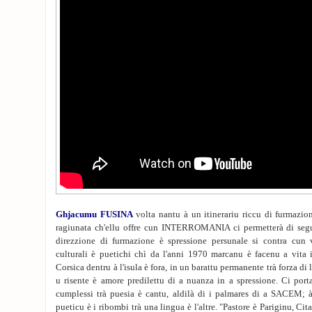
Ghjacumu FUSINA
volta nantu à un itinerariu riccu di furmazion
ragiunata ch'ellu offre cun INTERROMANIA ci permetterà di segu
direzzione di furmazione è spressione persunale si contra cun v
culturali è puetichi chì da l'anni 1970 marcanu è facenu a vita i
Corsica dentru à l'isula è fora, in un barattu permanente trà forza di 
u risente è amore predilettu di a nuanza in a spressione. Ci porta 
cumplessi trà puesia è cantu, aldilà di i palmares di a SACEM; à 
pueticu è i ribombi trà una lingua è l'altre. "Pastore è Pariginu, Ci