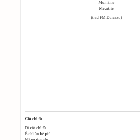
Mon âme
Meurtrie
(trad FM.Durazzo)
Ciò chì fù
Di ciò chì fù
È chì ùn hè più
Mi ne ricordu