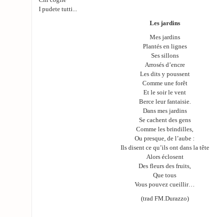
I pudete tutti...
Les jardins
Mes jardins
Plantés en lignes
Ses sillons
Arrosés d’encre
Les dits y poussent
Comme une forêt
Et le soir le vent
Berce leur fantaisie.
Dans mes jardins
Se cachent des gens
Comme les brindilles,
Ou presque, de l’aube :
Ils disent ce qu’ils ont dans la tête
Alors éclosent
Des fleurs des fruits,
Que tous
Vous pouvez cueillir…
(trad FM.Durazzo)