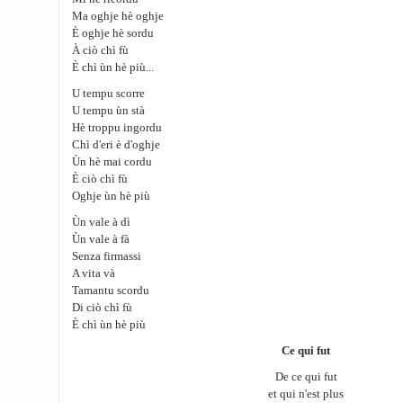
Ma oghje hè oghje
È oghje hè sordu
À ciò chì fù
È chì ùn hè più...
U tempu scorre
U tempu ùn stà
Hè troppu ingordu
Chì d'eri è d'oghje
Ùn hè mai cordu
È ciò chì fù
Oghje ùn hè più
Ùn vale à dì
Ùn vale à fà
Senza firmassi
A vita và
Tamantu scordu
Di ciò chì fù
È chì ùn hè più
Ce qui fut
De ce qui fut
et qui n'est plus