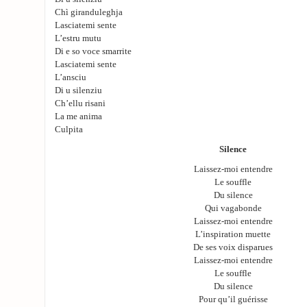
Chì giranduleghja
Lasciatemi sente
L’estru mutu
Di e so voce smarrite
Lasciatemi sente
L’ansciu
Di u silenziu
Ch’ellu risani
La me anima
Culpita
Silence
Laissez-moi entendre
Le souffle
Du silence
Qui vagabonde
Laissez-moi entendre
L’inspiration muette
De ses voix disparues
Laissez-moi entendre
Le souffle
Du silence
Pour qu’il guérisse