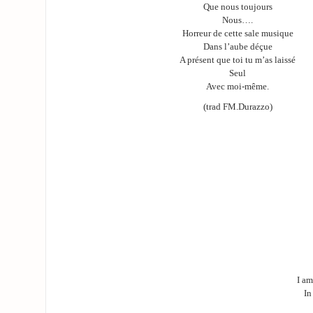
Que nous toujours
Nous….
Horreur de cette sale musique
Dans l’aube déçue
A présent que toi tu m’as laissé
Seul
Avec moi-même.
(trad FM.Durazzo)
I am
In