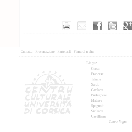
Cuntattu
-
Presentazione
-
Partenarii
-
Pianu di u situ
Lingue
Corsu
Francese
Talianu
Sardu
Catalanu
Purtughese
Maltese
Spagnolu
Sicilianu
Castillianu
Tutte e lingue