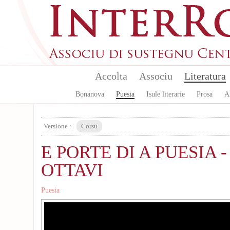
Skip to main content
Accolta
Associu
Literatura
Bonanova
Puesia
Isule literarie
Prosa
A
Versione :
Corsu
E PORTE DI A PUESIA - 
OTTAVI
Puesia