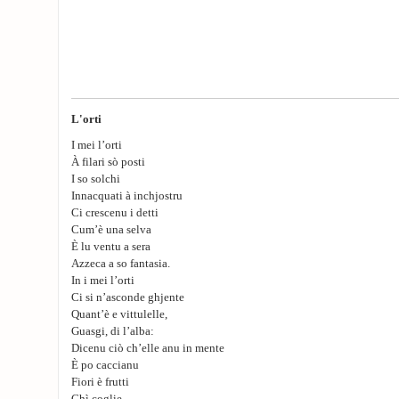
L'orti
I mei l’orti
À filari sò posti
I so solchi
Innacquati à inchjostru
Ci crescenu i detti
Cum’è una selva
È lu ventu a sera
Azzeca a so fantasia.
In i mei l’orti
Ci si n’asconde ghjente
Quant’è e vittulelle,
Guasgi, di l’alba:
Dicenu ciò ch’elle anu in mente
È po caccianu
Fiori è frutti
Chì coglie