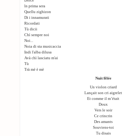
Dolce
ln prima sera
Quellu zighizon
Di i innamurati
Ricordati
Tù dicii
Chì sempre noi
Noi...
Noia di sta musicaccia
Indi l'alba dilusa
Avà chì lasciatu m'ai
Tù
Trà mè è mè
Nuit fêlée
Un violon criard
Lançait son cri aigrelet
Et comme il m’était
Doux
Vers le soir
Ce crincrin
Des amants
Souviens-toi
Tu disais