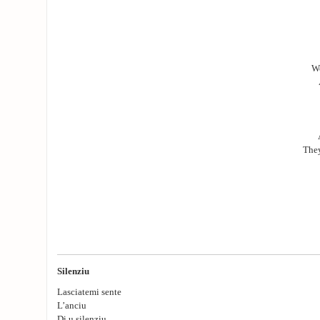
Wo
They
Silenziu
Lasciatemi sente
L’anciu
Di u silenziu