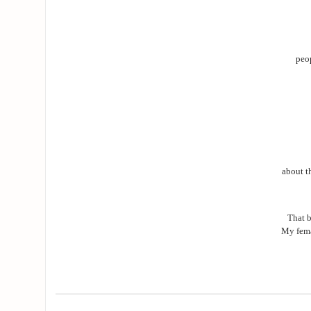
peo
about t
That b
My fema