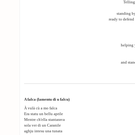
Telling
standing by
ready to defend 
helping 
and stan
A falca (lamentu di u falcu)
À vulà cù a mo falca
Era statu un bellu aprile
Mentre ch'ella stantarava
sola ver di un Caranile
aghju intesu una tunata