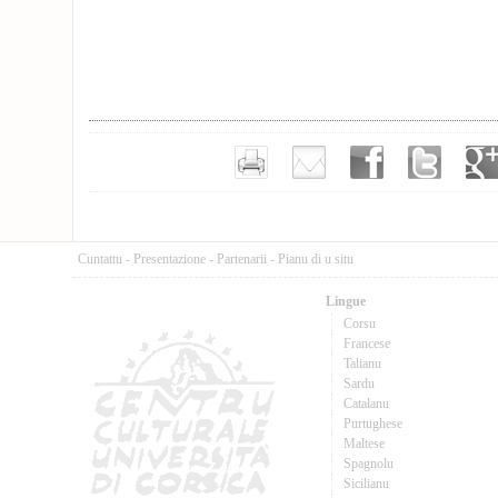
Cuntattu
-
Presentazione
-
Partenarii
-
Pianu di u situ
Lingue
Corsu
Francese
Talianu
Sardu
Catalanu
Purtughese
Maltese
Spagnolu
Sicilianu