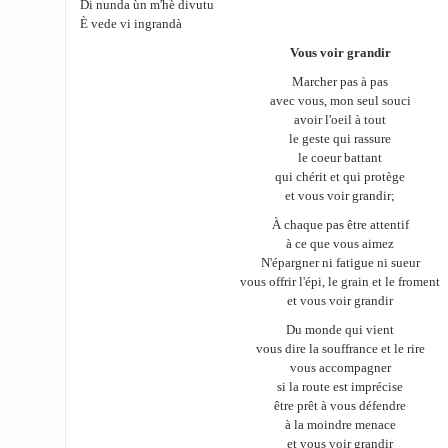
Di nunda ùn m'hè divutu
È vede vi ingrandà
Vous voir grandir
Marcher pas à pas
avec vous, mon seul souci
avoir l'oeil à tout
le geste qui rassure
le coeur battant
qui chérit et qui protège
et vous voir grandir;
À chaque pas être attentif
à ce que vous aimez
N'épargner ni fatigue ni sueur
vous offrir l'épi, le grain et le froment
et vous voir grandir
Du monde qui vient
vous dire la souffrance et le rire
vous accompagner
si la route est imprécise
être prêt à vous défendre
à la moindre menace
et vous voir grandir