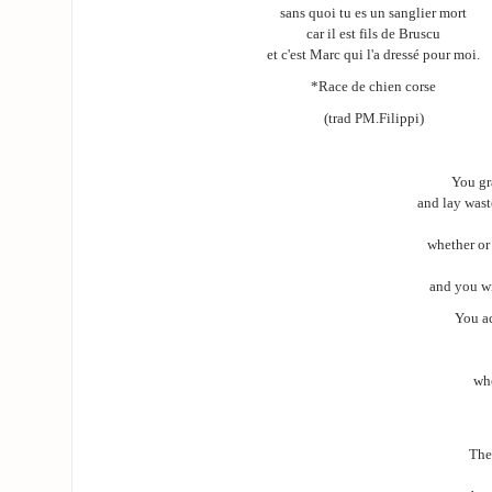
sans quoi tu es un sanglier mort
car il est fils de Bruscu
et c'est Marc qui l'a dressé pour moi.
*Race de chien corse
(trad PM.Filippi)
You gr
and lay wast
whether or
and you wi
You ac
wh
Ther