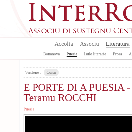
Skip to main content
Accolta
Associu
Literatura
Bonanova
Puesia
Isule literarie
Prosa
A
Versione :
Corsu
E PORTE DI A PUESIA - 
Teramu ROCCHI
Puesia