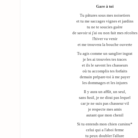
Gare à toi
Tu pâtures sous mes noisetiers
et tu me saccages vignes et jardins
tu ne te soucies guère
de savoir si j'ai ou non fait mes récoltes
l'hiver va venir
et me trouvera la bouche ouverte
Tu agis comme un sanglier ingrat
je les ai trouvées tes traces
et ils le savent les chasseurs
où tu accomplis tes forfaits
demain prépare-toi à me payer
les dommages et les injures
Il y aura un affût, un seul,
sans fusil, je ne dirai pas lequel
car je ne suis pas chasseur vil
je respecte mes amis
autant que mon chenil
Si tu entends mon chien cursinu*
celui qui a l'aboi ferme
tu peux doubler l'allure