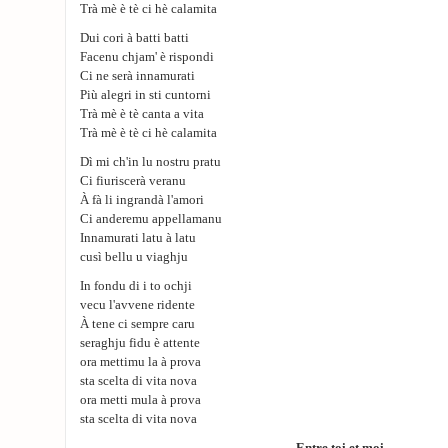
Trà mè è tè ci hè calamita
Dui cori à batti batti
Facenu chjam' è rispondi
Ci ne serà innamurati
Più alegri in sti cuntorni
Trà mè è tè canta a vita
Trà mè è tè ci hè calamita
Dì mi ch'in lu nostru pratu
Ci fiuriscerà veranu
À fà li ingrandà l'amori
Ci anderemu appellamanu
Innamurati latu à latu
cusì bellu u viaghju
In fondu di i to ochji
vecu l'avvene ridente
À tene ci sempre caru
seraghju fidu è attente
ora mettimu la à prova
sta scelta di vita nova
ora metti mula à prova
sta scelta di vita nova