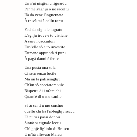
Ùn n'ai nisgiunu riguardu
Per mè s'aghju o nò racoltu
Hà da vene l'inguernata
À truvà mi à collu tortu
Faci da cignale ingratu
L'aghju trove e to vistiche
A sanu i cacciatori
Duv'elle sò e to investite
Dumane approntà ti puru
À pagà danni è ferite
Una posta una sola
Ci serà senza fucile
Ma ùn la paliseraghju
Ch'ùn sò cacciatore vile
Rispettu di i m'amichi
Quant'è di u mo canile
Si tù senti u mo cursinu
quellu chì hà l'abbaghju seccu
Fà puru i passi doppii
Sinnò sì cignale leccu
Chì ghjè figliolu di Bruscu
U m'hà allevatu Marcu