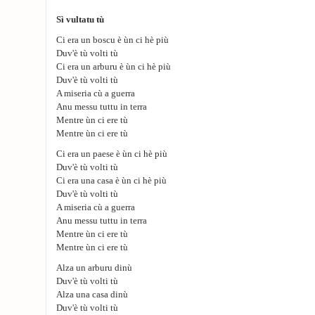
Sì vultatu tù
Ci era un boscu è ùn ci hè più
Duv'è tù volti tù
Ci era un arburu è ùn ci hè più
Duv'è tù volti tù
A miseria cù a guerra
Anu messu tuttu in terra
Mentre ùn ci ere tù
Mentre ùn ci ere tù
Ci era un paese è ùn ci hè più
Duv'è tù volti tù
Ci era una casa è ùn ci hè più
Duv'è tù volti tù
A miseria cù a guerra
Anu messu tuttu in terra
Mentre ùn ci ere tù
Mentre ùn ci ere tù
Alza un arburu dinù
Duv'è tù volti tù
Alza una casa dinù
Duv'è tù volti tù