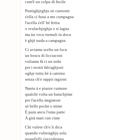
cum'è un colpu di fucile
Puntighjeghju sti cuntorni
s'ella ci fussi a mo cumpagna
l'acella s'ell' hè ferita
o svulachjeghja o si lagna
ma ùn vecu tremuli in docu
è ghjè nuda a campagna
Ci aviamu sceltu un locu
un boscu di licciaconi
vuliamu fà ci un nidu
per i nostri falcaghjoni
oghje tuttu hè à caternu
senza ch'o sappii ragioni
Nantu à e piazze cumune
qualchì volta un batachjime
per l'acellu migratore
sò belle poche e stime
È puru ancu l'omu parte
À girà mari cun cime
Chì vulete ch'o li dica
quandu vulteraghju solu
quand'elli s'avvideranu