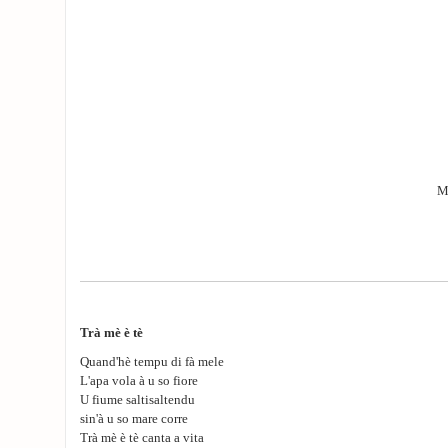
Ma
Trà mè è tè
Quand'hè tempu di fà mele
L'apa vola à u so fiore
U fiume saltisaltendu
sin'à u so mare corre
Trà mè è tè canta a vita