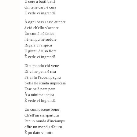
U core à batti batti
chì tene caru è cura
È vede vi ingrandà
À ogni passu esse attente
à ciò ch'ellu v'accore
Ùn cuntà nè fatica
nè tempu nè sudore
Rigalà vi a spica
U granu è u so fiore
È vede vi ingrandà
Di u mondu chì vene
Dì vi ne pena è risa
Fà vi lu l'accumpagnu
S'ella hè strada imprecisa
Esse ne à para para
À a minima incisa
È vede vi ingrandà
Ùn cunnoscene bonu
Ch'ell'ùn sia spartutu
Per un nunda d'inciampu
offre un mondu d'aiutu
È po datu vi tuttu