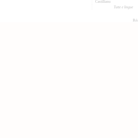
Castillianu
Tutte e lingue
Réa