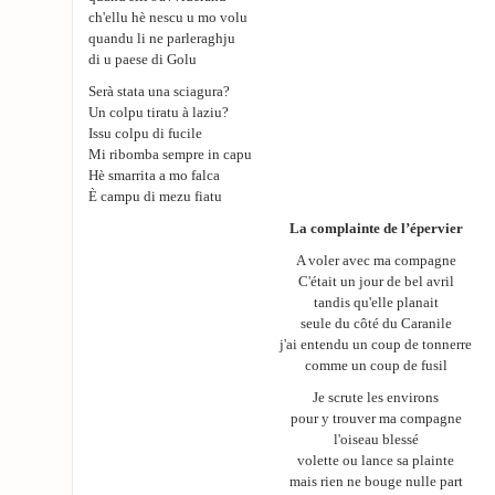
ch'ellu hè nescu u mo volu
quandu li ne parleraghju
di u paese di Golu
Serà stata una sciagura?
Un colpu tiratu à laziu?
Issu colpu di fucile
Mi ribomba sempre in capu
Hè smarrita a mo falca
È campu di mezu fiatu
La complainte de l’épervier
A voler avec ma compagne
C'était un jour de bel avril
tandis qu'elle planait
seule du côté du Caranile
j'ai entendu un coup de tonnerre
comme un coup de fusil
Je scrute les environs
pour y trouver ma compagne
l'oiseau blessé
volette ou lance sa plainte
mais rien ne bouge nulle part