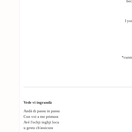
bec
I yo
*cursi
Vede vi ingrandà
Andà di passu in passu
Cun voi a mo primura
Avè l'ochji inghji locu
u gestu ch'assicura