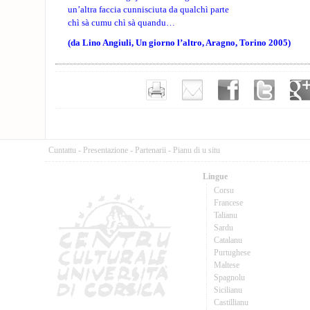
un’altra faccia cunnisciuta da qualchì parte
chì sà cumu chì sà quandu…
(da Lino Angiuli, Un giorno l’altro, Aragno, Torino 2005)
Cuntattu
-
Presentazione
-
Partenarii
-
Pianu di u situ
Lingue
Corsu
Francese
Talianu
Sardu
Catalanu
Purtughese
Maltese
Spagnolu
Sicilianu
Castillianu