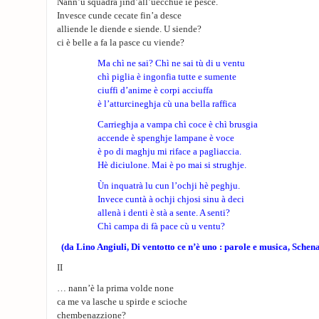
Nann’u squadrà jind’all’uecchue iè pesce.
Invesce cunde cecate fin’a desce
alliende le diende e siende. U siende?
ci è belle a fa la pasce cu viende?
Ma chì ne sai? Chì ne sai tù di u ventu
chì piglia è ingonfia tutte e sumente
ciuffi d’anime è corpi acciuffa
è l’atturcineghja cù una bella raffica
Carrieghja a vampa chì coce è chì brusgia
accende è spenghje lampane è voce
è po di maghju mi riface a pagliaccia.
Hè diciulone. Mai è po mai si strughje.
Ùn inquatrà lu cun l’ochji hè peghju.
Invece cuntà à ochji chjosi sinu à deci
allenà i denti è stà a sente. A senti?
Chì campa di fà pace cù u ventu?
(da Lino Angiuli, Di ventotto ce n’è uno : parole e musica, Sch
II
… nann’è la prima volde none
ca me va lasche u spirde e scioche
chembenazzione?