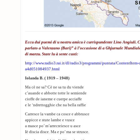
Eccu dui puemi di u nostru amicu è currispundente Lino Angiuli. Ci
parlato a Valenzano (Bari)” à l’occasione di a Ghjurnale Mundiale
di marzu. State lu à sente cust
ì:
http://www.radio3.rai.it/dl/radio3/programmi/puntata/ContentItem
a4d051084937.html
Iolanda B. ( 1919 – 1948)
Ma cè ne sa? Cè ne sa tu du viende
c’auande e abbotte totte le semiende
cioffe de ianeme e cuerpe acciaffe
e le ‘ndrettogghie che na bella raffie
Carresce la vambe ca cosce e abbrusce
appicce e stute lambe e vusce
a masce po’ m’arrecreiesce u asce
Iè discia disce. Ma e po’ ma se strusce.