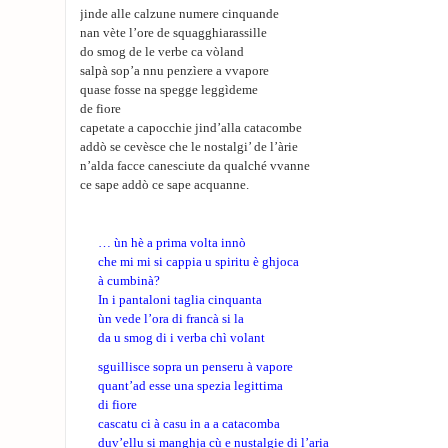
jinde alle calzune numere cinquande
nan vète l’ore de squagghiarassille
do smog de le verbe ca vòland
salpà sop’a nnu penzìere a vvapore
quase fosse na spegge leggìdeme
de fiore
capetate a capocchie jind’alla catacombe
addò se cevèsce che le nostalgi’ de l’àrie
n’alda facce canesciute da qualché vvanne
ce sape addò ce sape acquanne.
… ùn hè a prima volta innò
che mi mi si cappia u spiritu è ghjoca
à cumbinà?
In i pantaloni taglia cinquanta
ùn vede l’ora di francà si la
da u smog di i verba ch
ì
volant
sguillisce sopra un penseru à vapore
quant’ad esse una spezia legittima
di fiore
cascatu ci à casu in a a catacomba
duv’ellu si manghja cù e nustalgie di l’aria