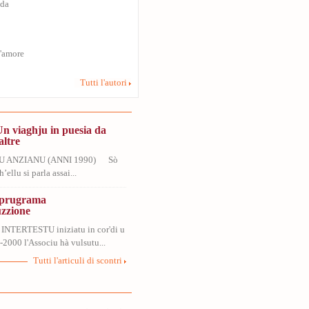
uda
s'amore
Tutti l'autori
Un viaghju in puesia da
altre
U ANZIANU (ANNI 1990) Sò
’ellu si parla assai...
, prugrama
uzzione
 INTERTESTU iniziatu in cor'di u
2000 l'Associu hà vulsutu...
Tutti l'articuli di scontri