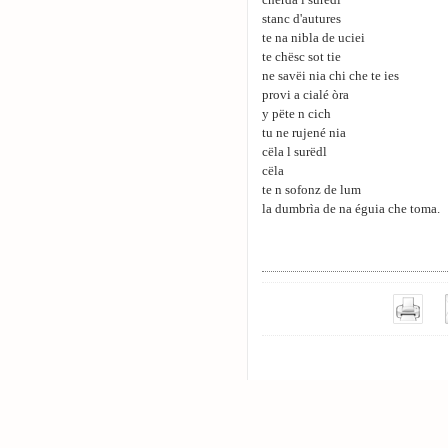
cherda l surëdl
stanc d'autures
te na nibla de uciei
te chësc sot tie
ne savëi nia chi che te ies
provi a cialé òra
y pëte n cich
tu ne rujené nia
cëla l surëdl
cëla
te n sofonz de lum
la dumbrìa de na éguia che toma.