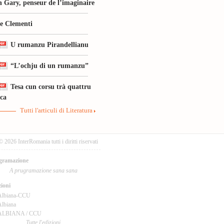
 Gary, penseur de l’imaginaire
le Clementi
U rumanzu Pirandellianu
“L’ochju di un rumanzu”
Tesa cun corsu trà quattru
ica
Tutti l'articuli di Literatura
© 2026 InterRomania tutti i diritti riservati
gramazione
A prugramazione sana sana
ioni
Albiana-CCU
lbiana
ALBIANA / CCU
Tutte l'edizioni