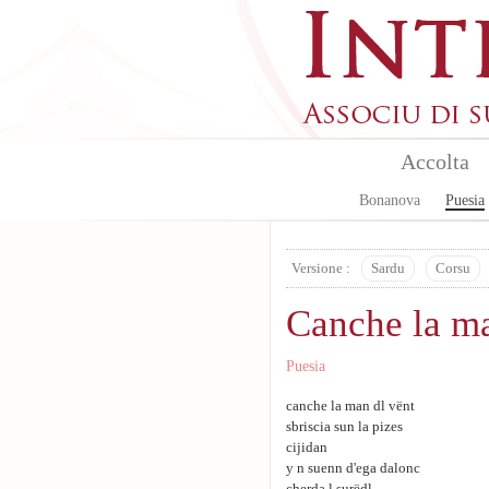
Skip to main content
Accolta
Bonanova
Puesia
Versione :
Sardu
Corsu
Canche la m
Puesia
canche la man dl vënt
sbriscia sun la pizes
cijidan
y n suenn d'ega dalonc