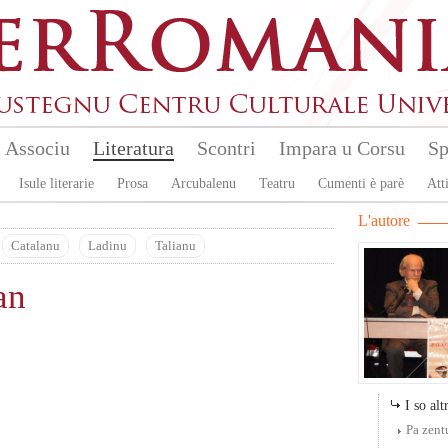
Associu
Literatura
Scontri
Impara u Corsu
Sp
Isule literarie
Prosa
Arcubalenu
Teatru
Cumenti è parè
Atti
L'autore
Catalanu
Ladinu
Talianu
an
I so altr
Pa zent