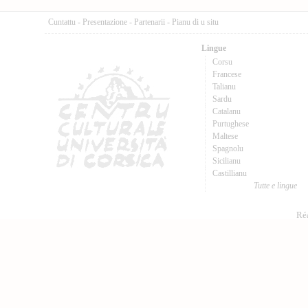
Cuntattu
-
Presentazione
-
Partenarii
-
Pianu di u situ
Lingue
Corsu
Francese
Talianu
Sardu
Catalanu
Purtughese
Maltese
Spagnolu
Sicilianu
Castillianu
Tutte e lingue
Réa