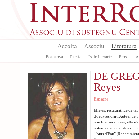
Skip to main content
Accolta
Associu
Literatura
Bonanova
Puesia
Isule literarie
Prosa
A
DE GRE
Reyes
Espagne
Elle est restauratrice de ta
d'oeuvres d'art. Auteur de 
nombreusesannées, elle n'a
notamment avec deux recue
"Jours d'Eau" (Renacimiento