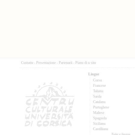
Cuntattu
-
Presentazione
-
Partenarii
-
Pianu di u situ
Lingue
Corsu
Francese
Talianu
Sardu
Catalanu
Purtughese
Maltese
Spagnolu
Sicilianu
Castillianu
Tutte e lingue