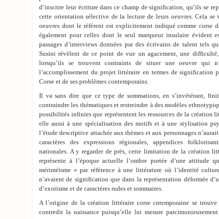
d’inscrire leur écriture dans ce champ de signification, qu’ils se r
cette orientation sélective de la lecture de leurs oeuvres. Cela se
oeuvres dont le référent est explicitement indiqué comme corse d
également pour celles dont le seul marqueur insulaire évident est
passages d’interviews données par des écrivains de talent tels 
Susini révèlent de ce point de vue un agacement, une difficulté, 
lorsqu’ils se trouvent contraints de situer une oeuvre qui n
l’accomplissement du projet littéraire en termes de signification p
Corse et de ses problèmes contemporains.
Il va sans dire que ce type de sommations, en s’invétérant, finit 
contraindre les thématiques et restreindre à des modèles ethnotypi
possibilités infinies que représentent les ressources de la création l
elle aussi à une spécialisation des motifs et à une stylisation p
l’étude descriptive attachée aux thèmes et aux personnages n’aurait
caractères des expressions régionales, appendices folklorisant
nationales. A y regarder de près, cette limitation de la création lit
représente à l’époque actuelle l’ombre portée d’une attitude
mériméisme » par référence à une littérature où l’identité culturel
n’avaient de signification que dans la représentation déformée d’
d’exotisme et de caractères rudes et sommaires.
A l’origine de la création littéraire corse cntemporaine se trouv
contredit la naissance puisqu’elle lui mesure parcimonieusement 