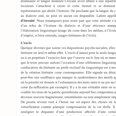
dominante et langue dominée Croyant avoir affaire à une répartiti
locuteurs s’attachent à croire le corse éternel et se donnen
représentation qui abolit l’histoire. On proclame que la langue du co
au dialecte oral, ne peut en aucun cas disparaître. Lafont appel
d’éternité
. Nous remarquons pour notre part que cette attitude s
d’un refus de l’écriture du dialecte et d’une réticence marq
l’élaboration linguistique (usage du corse dans les médias, à l’éco
d’emploi, et bien entendu, usages littéraires de l’écrit).
L’excès
Quelque diverses que soient ces dispositions psycho-sociales, elle
littéraire un seul et même effet. L’excès d’amour pour la seule lang
ou à en perpétuer l’exercice font que l’oeuvre est le lieu où se manif
que le texte procure surtout l’occasion d’une célébration linguistiq
confiscation du littéraire au profit exclusif du linguistique est à
de la création littéraire corse contemporaine. Elle signale un désir,
peut-être une souffrance que masque la surabondance des motifs q
où la priorité est donnée à l’exhumation des mots rares et au jeu sur 
corse (la suffixation par exemple). Il y a là une véritable mise en s
comble les trous de la parole quotidienne aujourd’hui compromise pa
devenue souvent fragmentaire, intermittente ou tout simplement imp
On pourra revenir tout à l’heure sur cet aspect des choses où le 
virtuellement comme pratique compensatoire de la vie réelle. Il
souligner le disparate d’une production affectée d’une certa