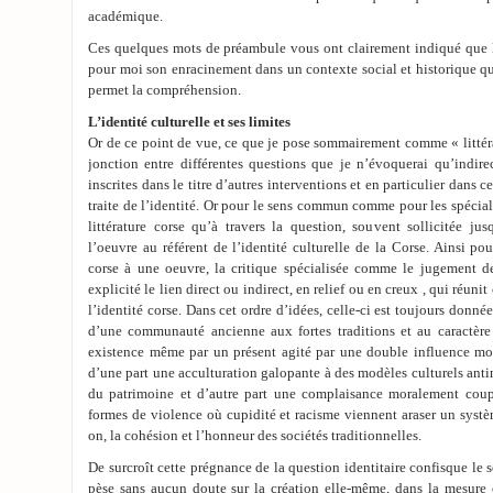
académique.
Ces quelques mots de préambule vous ont clairement indiqué que l’
pour moi son enracinement dans un contexte social et historique qui 
permet la compréhension.
L’identité culturelle et ses limites
Or de ce point de vue, ce que je pose sommairement comme « littéra
jonction entre différentes questions que je n’évoquerai qu’indire
inscrites dans le titre d’autres interventions et en particulier dans
traite de l’identité. Or pour le sens commun comme pour les spéciali
littérature corse qu’à travers la question, souvent sollicitée ju
l’oeuvre au référent de l’identité culturelle de la Corse. Ainsi po
corse à une oeuvre, la critique spécialisée comme le jugement de
explicité le lien direct ou indirect, en relief ou en creux , qui réun
l’identité corse. Dans cet ordre d’idées, celle-ci est toujours donné
d’une communauté ancienne aux fortes traditions et au caractèr
existence même par un présent agité par une double influence mor
d’une part une acculturation galopante à des modèles culturels ant
du patrimoine et d’autre part une complaisance moralement coup
formes de violence où cupidité et racisme viennent araser un systèm
on, la cohésion et l’honneur des sociétés traditionnelles.
De surcroît cette prégnance de la question identitaire confisque le 
pèse sans aucun doute sur la création elle-même, dans la mesure