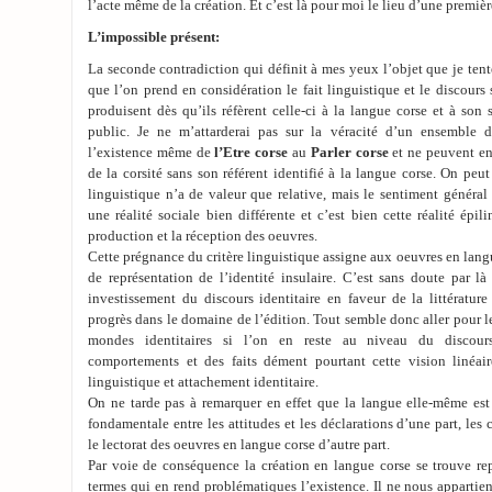
l’acte même de la création. Et c’est là pour moi le lieu d’une premièr
L’impossible présent:
La seconde contradiction qui définit à mes yeux l’objet que je tent
que l’on prend en considération le fait linguistique et le discours 
produisent dès qu’ils réfèrent celle-ci à la langue corse et à son 
public. Je ne m’attarderai pas sur la véracité d’un ensemble d
l’existence même de
l’Etre corse
au
Parler corse
et ne peuvent en
de la corsité sans son référent identifié à la langue corse. On peut
linguistique n’a de valeur que relative, mais le sentiment généra
une réalité sociale bien différente et c’est bien cette réalité épi
production et la réception des oeuvres.
Cette prégnance du critère linguistique assigne aux oeuvres en lan
de représentation de l’identité insulaire. C’est sans doute par là 
investissement du discours identitaire en faveur de la littérature
progrès dans le domaine de l’édition. Tout semble donc aller pour l
mondes identitaires si l’on en reste au niveau du discours
comportements et des faits dément pourtant cette vision linéai
linguistique et attachement identitaire.
On ne tarde pas à remarquer en effet que la langue elle-même est 
fondamentale entre les attitudes et les déclarations d’une part, le
le lectorat des oeuvres en langue corse d’autre part.
Par voie de conséquence la création en langue corse se trouve re
termes qui en rend problématiques l’existence. Il ne nous appartien