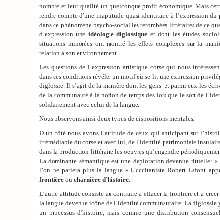
nombre et leur qualité un quelconque profit économique. Mais cette
rendre compte d’une inaptitude quasi identitaire à l’expression du 
dans ce phénomène psycho-social les retombées littéraires de ce qu
d’expression une
idéologie diglossique
et dont les études sociol
situations minorées ont montré les effets complexes sur la maniè
relation à son environnement.
Les questions de l’expression artistique corse qui nous intéresse
dans ces conditions révéler un motif où se lit une expression privilé
diglossie. Il s’agit de la manière dont les gens -et parmi eux les écr
de la communauté à la notion de temps dès lors que le sort de l’iden
solidairement avec celui de la langue.
Nous observons ainsi deux types de dispositions mentales:
D’un côté nous avons l’attitude de ceux qui anticipant sur l’histoi
irrémédiable du corse et avec lui, de l’identité patrimoniale insulair
dans la production littéraire les oeuvres qu’engendre périodiqueme
La dominante sémantique est une déploration devenue rituelle: « J
l’on ne parlera plus la langue ».L’occitaniste Robert Lafont app
frontière
ou
charnière d’histoire.
L’autre attitude consiste au contraire à effacer la frontière et à cré
la langue devenue icône de l’identité communautaire. La diglossie
un processus d’histoire, mais comme une distribution consensue