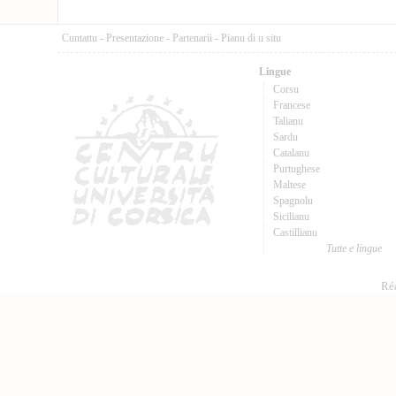
Cuntattu
-
Presentazione
-
Partenarii
-
Pianu di u situ
Lingue
Corsu
Francese
Talianu
Sardu
Catalanu
Purtughese
Maltese
Spagnolu
Sicilianu
Castillianu
Tutte e lingue
Réa