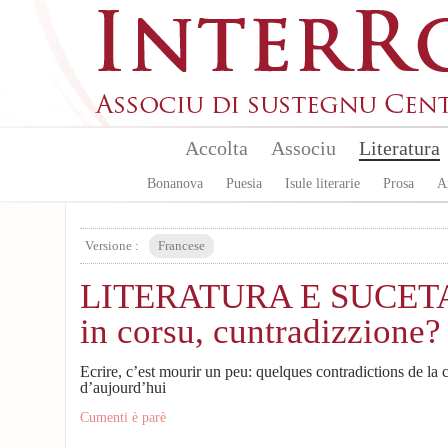
Skip to main content
Accolta
Associu
Literatura
Bonanova
Puesia
Isule literarie
Prosa
A
Versione :
Francese
LITERATURA E SUCETA:
in corsu, cuntradizzione?
Ecrire, c’est mourir un peu: quelques contradictions de la 
d’aujourd’hui
Cumenti è parè