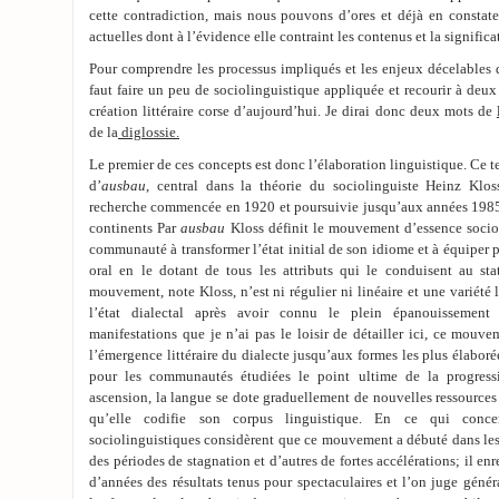
cette contradiction, mais nous pouvons d’ores et déjà en constater 
actuelles dont à l’évidence elle contraint les contenus et la significa
Pour comprendre les processus impliqués et les enjeux décelables 
faut faire un peu de sociolinguistique appliquée et recourir à deux
création littéraire corse d’aujourd’hui. Je dirai donc deux mots de
de la
diglossie.
Le premier de ces concepts est donc l’élaboration linguistique. Ce 
d’
ausbau
, central dans la théorie du sociolinguiste Heinz Klo
recherche commencée en 1920 et poursuivie jusqu’aux années 1985 
continents Par
ausbau
Kloss définit le mouvement d’essence socio
communauté à transformer l’état initial de son idiome et à équiper 
oral en le dotant de tous les attributs qui le conduisent au st
mouvement, note Kloss, n’est ni régulier ni linéaire et une variété
l’état dialectal après avoir connu le plein épanouissement l
manifestations que je n’ai pas le loisir de détailler ici, ce mo
l’émergence littéraire du dialecte jusqu’aux formes les plus élaborée
pour les communautés étudiées le point ultime de la progressi
ascension, la langue se dote graduellement de nouvelles ressource
qu’elle codifie son corpus linguistique. En ce qui conce
sociolinguistiques considèrent que ce mouvement a débuté dans les
des périodes de stagnation et d’autres de fortes accélérations; il en
d’années des résultats tenus pour spectaculaires et l’on juge gén