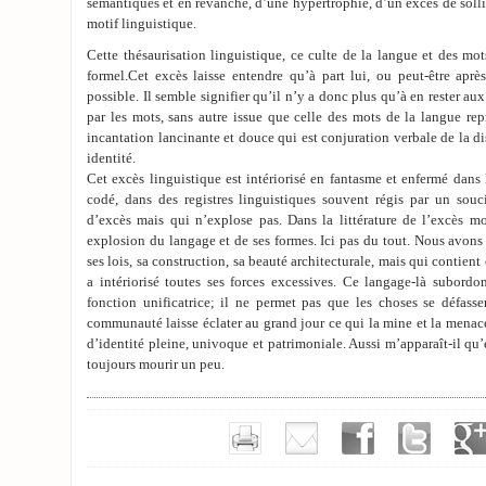
sémantiques et en revanche, d’une hypertrophie, d’un excès de solli
motif linguistique.
Cette thésaurisation linguistique, ce culte de la langue et des mo
formel.Cet excès laisse entendre qu’à part lui, ou peut-être aprè
possible. Il semble signifier qu’il n’y a donc plus qu’à en rester aux
par les mots, sans autre issue que celle des mots de la langue re
incantation lancinante et douce qui est conjuration verbale de la 
identité.
Cet excès linguistique est intériorisé en fantasme et enfermé dans 
codé, dans des registres linguistiques souvent régis par un souci
d’excès mais qui n’explose pas. Dans la littérature de l’excès 
explosion du langage et de ses formes. Ici pas du tout. Nous avons 
ses lois, sa construction, sa beauté architecturale, mais qui contient 
a intériorisé toutes ses forces excessives. Ce langage-là subordon
fonction unificatrice; il ne permet pas que les choses se défasse
communauté laisse éclater au grand jour ce qui la mine et la menac
d’identité pleine, univoque et patrimoniale. Aussi m’apparaît-il qu’é
toujours mourir un peu.