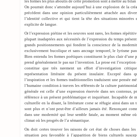
les formes les plus aboutis de cette promotion sont à mettre au bila
On pourrait donc s’attendre aujourd’hui à une explosion de la créat
précédent dans une opinion particulièrement attachée aux diver
l’identité collective et qui tient la tête des situations minorée
explicite de langue.
Or l’expression piétine et les oeuvres sont rares, les formes répétitiv
plupart inadaptées aux nécessités de l’expression du temps présen
grands positionnements qui fondent la conscience de la modernité
exclusivement bucolique et sans ancrage temporel, le lyrisme passé
Bien entendu les formes poétiques constituent le plus clair d’une
prend généralement le pas sur l’invention. La prose est l’exception et
constitue que très rarement un effort d’investigation criti
représentation littéraire du présent insulaire. Excepté dans 
l’inspiration et les formes traditionnelles traduisent une pensée m
l’humaine condition à travers les référents de la culture patrimonial
générale est celle d’une expression énervée dans ses contenus, 
référence à un présent problématique et inquiétant. Incapable de maî
culturelle en la disant, la littérature corse se réfugie ainsi dans un
sont plus et n’ont peut-être d’ailleurs jamais été. Renonçant com
dans une modernité qui leur semble fatale, au moment même où 
climat où les progrès de l’
a
sémantique.
On doit certes trouver les raisons de cet état de choses dans les
situation peu favorable à l’apparition de biens culturels suscep