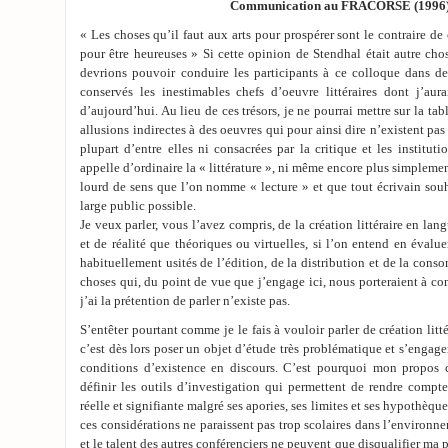
Communication au FRACORSE (1996
« Les choses qu’il faut aux arts pour prospérer sont le contraire de 
pour être heureuses » Si cette opinion de Stendhal était autre ch
devrions pouvoir conduire les participants à ce colloque dans de
conservés les inestimables chefs d’oeuvre littéraires dont j’aur
d’aujourd’hui. Au lieu de ces trésors, je ne pourrai mettre sur la t
allusions indirectes à des oeuvres qui pour ainsi dire n’existent pas
plupart d’entre elles ni consacrées par la critique et les institut
appelle d’ordinaire la « littérature », ni même encore plus simplemen
lourd de sens que l’on nomme « lecture » et que tout écrivain souha
large public possible.
Je veux parler, vous l’avez compris, de la création littéraire en lan
et de réalité que théoriques ou virtuelles, si l’on entend en évaluer
habituellement usités de l’édition, de la distribution et de la con
choses qui, du point de vue que j’engage ici, nous porteraient à con
j’ai la prétention de parler n’existe pas.
S’entêter pourtant comme je le fais à vouloir parler de création littér
c’est dès lors poser un objet d’étude très problématique et s’engager
conditions d’existence en discours. C’est pourquoi mon propos c
définir les outils d’investigation qui permettent de rendre compte
réelle et signifiante malgré ses apories, ses limites et ses hypothèqu
ces considérations ne paraissent pas trop scolaires dans l’environn
et le talent des autres conférenciers ne peuvent que disqualifier ma p