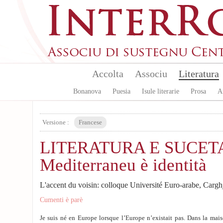
Skip to main content
Accolta
Associu
Literatura
Bonanova
Puesia
Isule literarie
Prosa
A
Versione :
Francese
LITERATURA E SUCET
Mediterraneu è identità
L'accent du voisin: colloque Université Euro-arabe, Cargh
Cumenti è parè
Je suis né en Europe lorsque l’Europe n’existait pas. Dans la maiso