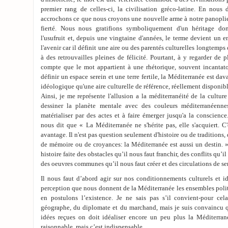
premier rang de celles-ci, la civilisation gréco-latine. En nous 
accrochons ce que nous croyons une nouvelle arme à notre panoplie
fierté. Nous nous gratifions symboliquement d'un héritage do
l'usufruit et, depuis une vingtaine d'années, le terme devient un e
l'avenir car il définit une aire ou des parentés culturelles longtemp
à des retrouvailles pleines de félicité. Pourtant, à y regarder de 
compte que le mot appartient à une rhétorique, souvent incantato
définir un espace serein et une terre fertile, la Méditerranée est d
idéologique qu'une aire culturelle de référence, réellement disponibl
Ainsi, je me représente l'allusion a la méditerranéité de la cult
dessiner la planète mentale avec des couleurs méditerranéennes
matérialiser par des actes et à faire émerger jusqu'a la conscien
nous dit que « La Méditerranée ne s'hérite pas, elle s'acquiert. C
avantage. Il n'est pas question seulement d'histoire ou de traditions,
de mémoire ou de croyances: la Méditerranée est aussi un destin. »
histoire faite des obstacles qu’il nous faut franchir, des conflits qu’i
des oeuvres communes qu’il nous faut créer et des circulations de sen
Il nous faut d’abord agir sur nos conditionnements culturels et i
perception que nous donnent de la Méditerranée les ensembles polit
en postulons l’existence. Je ne sais pas s’il convient-pour cel
géographe, du diplomate et du marchand, mais je suis convaincu q
idées reçues on doit idéaliser encore un peu plus la Méditerran
raisonnable, mais c’est indispensable.