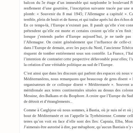
balcon du 5e étage d’un immeuble qui surplombe le boulevard Pa
renflement d’une gouttière, l’inscription suivante tracée par une
plomb: « Souvenir du 8 mai 1945; l’Allemagne a capitulé ». Cap
terrible, plein de bruit et de fureur, et qui traîne après lui des échos 
En ce temps-là, l’Europe n’existait pas. Il paraît qu’elle s’est con
prétendent qu’elle est morte et certains croient qu’elle n’en finit 
lorsque j’entends parler d’Europe aujourd’hui, je ne tarde pas
l’Allemagne. On craint généralement que l’influence de celle-c
dans l’Europe de demain, avec les pays du Nord, l’ancienne Tchéco
risquent de tomber entièrement sous son contrôle. La France, l’Ita
l’intention de contrarier cette pespective défavorable pour elles; 
la création d’une véritable politique au sud de l’Europe.
C’est ainsi que dans les discours qui parlent des espaces où nous 
Méditerranéens, nous remarquons que beaucoup de gens disent « 
organisateurs de ce colloque disent « Méditerranée ». Souvent 
méridionale aux terres continentales situées au dessus des colonn
Messine, des Balkans et du Bosphore. A croire que l’Europe du Sud 
de détroit et d’étranglements...
Comme à Carghjese où nous sommes, à Bastia, où je suis né et où je 
bout de Méditerranée et on l’appelle la Tyrrhénienne. Comme celle
terres qu’on voit en face d’elle sont des îles: Capraia, Elba, Mont
J’aimerais être autorisé à dire, par métaphore, qu’aucun Bastiais n’y e