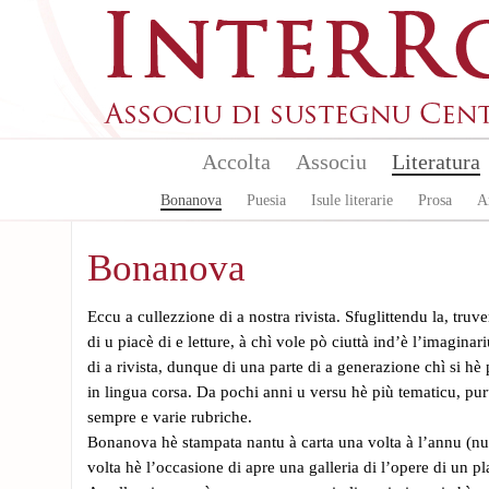
Skip to main content
Accolta
Associu
Literatura
Bonanova
Puesia
Isule literarie
Prosa
A
Bonanova
Eccu a cullezzione di a nostra rivista. Sfuglittendu la, truve
di u piacè di e letture, à chì vole pò ciuttà ind’è l’imaginari
di a rivista, dunque di una parte di a generazione chì si hè
in lingua corsa. Da pochi anni u versu hè più tematicu, puru
sempre e varie rubriche.
Bonanova hè stampata nantu à carta una volta à l’annu (n
volta hè l’occasione di apre una galleria di l’opere di un pla