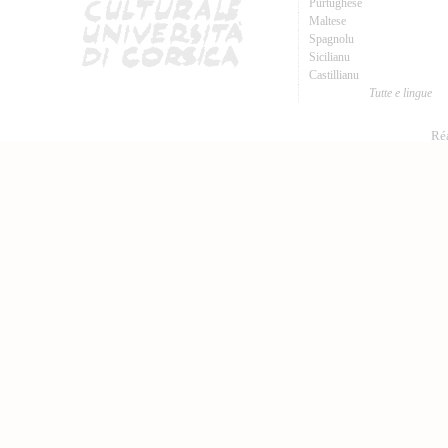
Purtughese
Maltese
Spagnolu
Sicilianu
Castillianu
Tutte e lingue
Réa