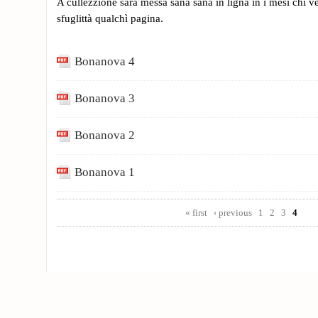
A cullezzione sarà messa sana sana in ligna in i mesi chì v
sfuglittà qualchì pagina.
Bonanova 4
Bonanova 3
Bonanova 2
Bonanova 1
Pages
« first
‹ previous
1
2
3
4