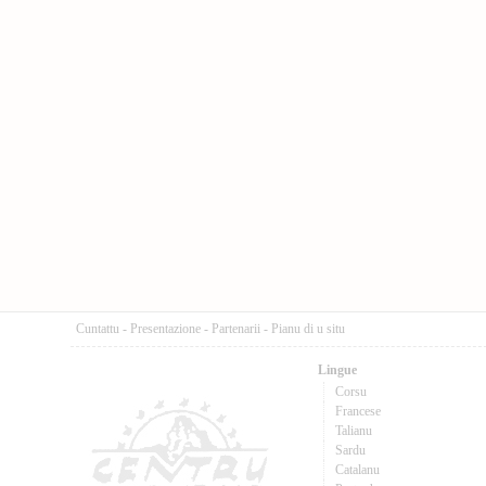
Cuntattu
-
Presentazione
-
Partenarii
-
Pianu di u situ
Lingue
Corsu
Francese
Talianu
Sardu
Catalanu