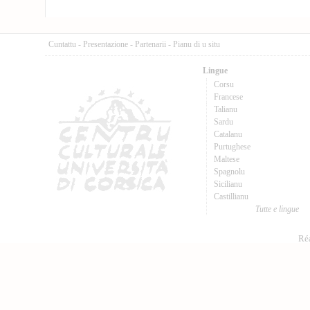
Cuntattu
-
Presentazione
-
Partenarii
-
Pianu di u situ
Lingue
Corsu
Francese
Talianu
Sardu
Catalanu
Purtughese
Maltese
Spagnolu
Sicilianu
Castillianu
Tutte e lingue
Réa