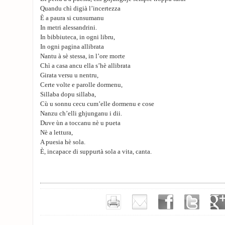
Quandu chì digià l’incertezza
È a paura si cunsumanu
In metri alessandrini.
In bibbiuteca, in ogni libru,
In ogni pagina allibrata
Nantu à sè stessa, in l’ore morte
Chì a casa ancu ella s’hè allibrata
Girata versu u nentru,
Certe volte e parolle dormenu,
Sillaba dopu sillaba,
Cù u sonnu cecu cum’elle dormenu e cose
Nanzu ch’elli ghjunganu i dii.
Duve ùn a toccanu nè u pueta
Nè a lettura,
A puesia hè sola.
È, incapace di suppurtà sola a vita, canta.