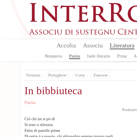
Aller au contenu principal
Accolta
Associu
Literatura
Bonanova
Puesia
Isule literarie
Prosa
A
Versione :
Purtughese
Corsu
Francese
In bibbiuteca
Puesia
Traduzzi
Ciò chì ùn si pò dì
Si tene u silenziu
Fattu di parolle prime
Di pettu à a puesia, chì ghjunghje sempre troppu tardi