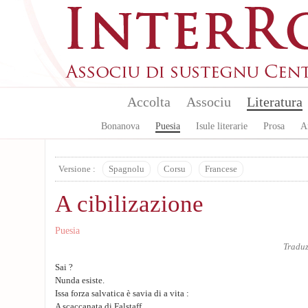
Aller au contenu principal
Accolta
Associu
Literatura
Bonanova
Puesia
Isule literarie
Prosa
A
Versione :
Spagnolu
Corsu
Francese
A cibilizazione
Puesia
Tradu
Sai ?
Nunda esiste.
Issa forza salvatica è savia di a vita :
A scaccanata di Falstaff.