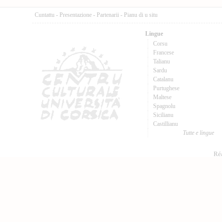
Cuntattu
-
Presentazione
-
Partenarii
-
Pianu di u situ
Lingue
Corsu
Francese
Talianu
Sardu
Catalanu
Purtughese
Maltese
Spagnolu
Sicilianu
Castillianu
Tutte e lingue
Réa