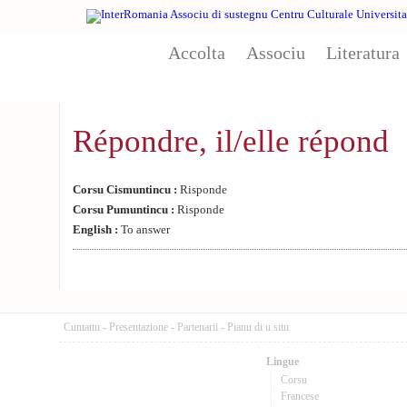
Aller au contenu principal
Accolta
Associu
Literatura
Répondre, il/elle répond
Corsu Cismuntincu :
Risponde
Corsu Pumuntincu :
Risponde
English :
To answer
Cuntattu
-
Presentazione
-
Partenarii
-
Pianu di u situ
Lingue
Corsu
Francese