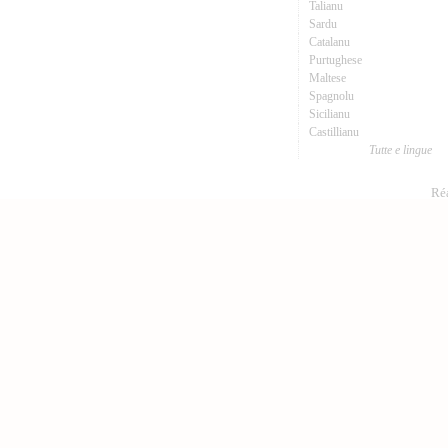
Talianu
Sardu
Catalanu
Purtughese
Maltese
Spagnolu
Sicilianu
Castillianu
Tutte e lingue
Réa