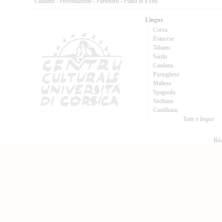
Cuntattu
-
Presentazione
-
Partenarii
-
Pianu di u situ
Lingue
Corsu
Francese
Talianu
Sardu
Catalanu
Purtughese
Maltese
Spagnolu
Sicilianu
Castillianu
Tutte e lingue
Réa