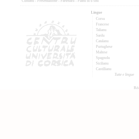
Cuntattu
-
Presentazione
-
Partenarii
-
Pianu di u situ
Lingue
Corsu
Francese
Talianu
Sardu
Catalanu
Purtughese
Maltese
Spagnolu
Sicilianu
Castillianu
Tutte e lingue
Réa