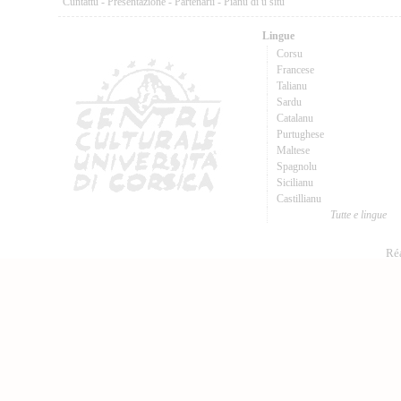
Cuntattu
-
Presentazione
-
Partenarii
-
Pianu di u situ
Lingue
Corsu
Francese
Talianu
Sardu
Catalanu
Purtughese
Maltese
Spagnolu
Sicilianu
Castillianu
Tutte e lingue
Réa