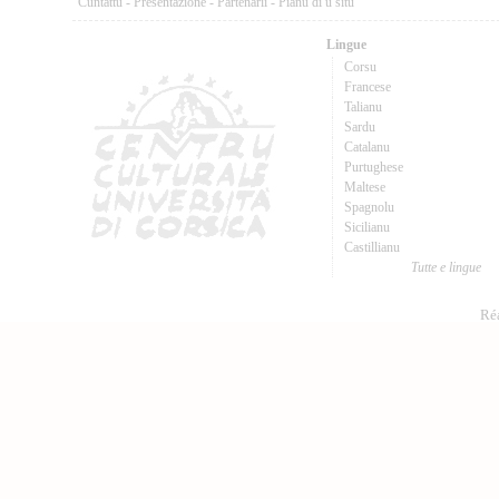
Cuntattu
-
Presentazione
-
Partenarii
-
Pianu di u situ
Lingue
Corsu
Francese
Talianu
Sardu
Catalanu
Purtughese
Maltese
Spagnolu
Sicilianu
Castillianu
Tutte e lingue
Réa