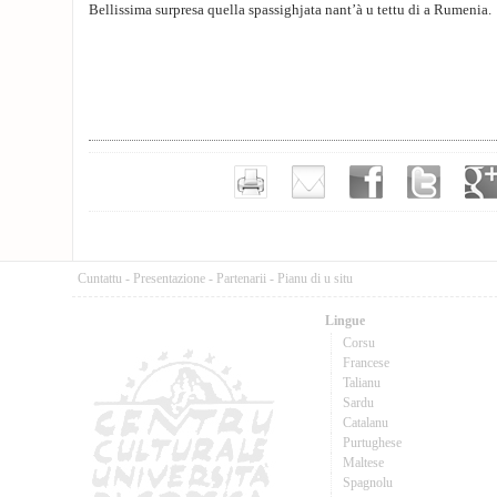
Bellissima surpresa quella spassighjata nant’à u tettu di a Rumenia.
Cuntattu
-
Presentazione
-
Partenarii
-
Pianu di u situ
Lingue
Corsu
Francese
Talianu
Sardu
Catalanu
Purtughese
Maltese
Spagnolu