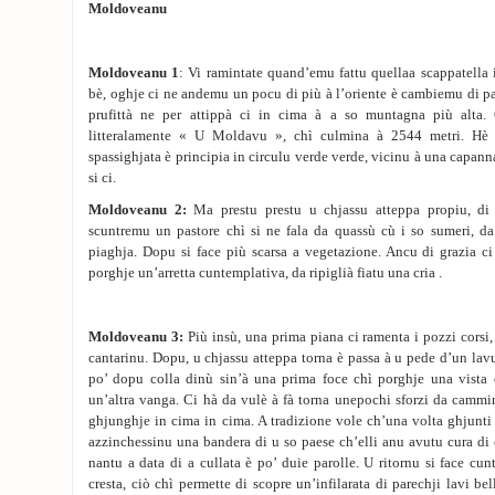
Moldoveanu
Moldoveanu
1
: Vi ramintate quand’emu fattu quellaa scappatella
bè, oghje ci ne andemu un pocu di più à l’oriente è cambiemu di p
prufittà ne per attippà ci in cima à a so muntagna più alta
litteralamente « U Moldavu », chì culmina à 2544 metri. Hè b
spassighjata è principia in circulu verde verde, vicinu à una capan
si ci.
Moldoveanu
2:
Ma prestu prestu u chjassu atteppa propiu, di
scuntremu un pastore chì si ne fala da quassù cù i so sumeri, da 
piaghja. Dopu si face più scarsa a vegetazione. Ancu di grazia ci
porghje un’arretta cuntemplativa, da ripiglià fiatu una cria .
Moldoveanu 3:
Più insù, una prima piana ci ramenta i pozzi corsi,
cantarinu. Dopu, u chjassu atteppa torna è passa à u pede d’un lav
po’ dopu colla dinù sin’à una prima foce chì porghje una vista c
un’altra vanga. Ci hà da vulè à fà torna unepochi sforzi da cammi
ghjunghje in cima in cima. A tradizione vole ch’una volta ghjunti 
azzinchessinu una bandera di u so paese ch’elli anu avutu cura di 
nantu a data di a cullata è po’ duie parolle. U ritornu si face cu
cresta, ciò chì permette di scopre un’infilarata di parechji lavi bell