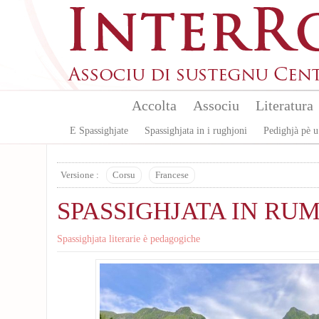
Aller au contenu principal
Accolta
Associu
Literatura
E Spassighjate
Spassighjata in i rughjoni
Pedighjà pè u
Versione :
Corsu
Francese
SPASSIGHJATA IN RUM
Spassighjata literarie è pedagogiche