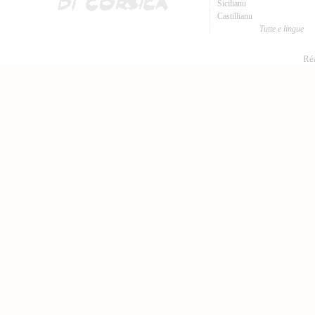
Sicilianu
Castillianu
Tutte e lingue
Réa