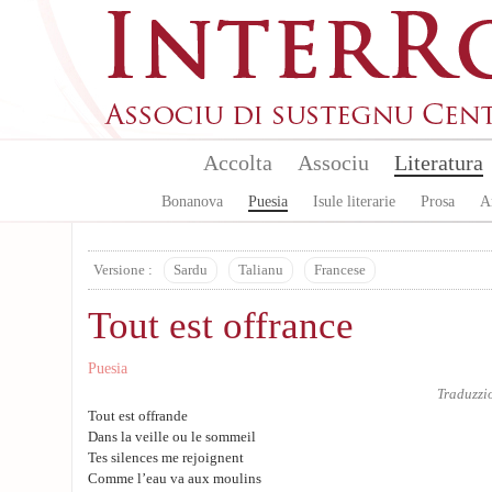
Aller au contenu principal
Accolta
Associu
Literatura
Bonanova
Puesia
Isule literarie
Prosa
A
Versione :
Sardu
Talianu
Francese
Tout est offrance
Puesia
Traduzzi
Tout est offrande
Dans la veille ou le sommeil
Tes silences me rejoignent
Comme l’eau va aux moulins