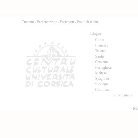
Cuntattu
-
Presentazione
-
Partenarii
-
Pianu di u situ
Lingue
Corsu
Francese
Talianu
Sardu
Catalanu
Purtughese
Maltese
Spagnolu
Sicilianu
Castillianu
Tutte e lingue
Réa