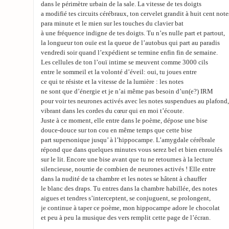
dans le périmètre urbain de la sale. La vitesse de tes doigts
a modifié tes circuits cérébraux, ton cervelet grandit à huit cent note
para minute et le mien sur les touches du clavier bat
à une fréquence indigne de tes doigts. Tu n’es nulle part et partout,
la longueur ton ouïe est la queue de l’autobus qui part au paradis
vendredi soir quand l’expédient se termine enfin fin de semaine.
Les cellules de ton l’ouï intime se meuvent comme 3000 cils
entre le sommeil et la volonté d’éveil: oui, tu joues entre
ce qui te résiste et la vitesse de la lumière : les notes
ne sont que d’énergie et je n’ai même pas besoin d’un(e?) IRM
pour voir tes neurones activés avec les notes suspendues au plafond,
vibrant dans les cordes du cœur qui en moi t’écoute.
Juste à ce moment, elle entre dans le poème, dépose une bise
douce-douce sur ton cou en même temps que cette bise
part supersonique jusqu’ à l’hippocampe. L’amygdale cérébrale
répond que dans quelques minutes vous serez bel et bien enroulés
sur le lit. Encore une bise avant que tu ne retournes à la lecture
silencieuse, nourrie de combien de neurones activés ! Elle entre
dans la nudité de ta chambre et les notes se hâtent à chauffer
le blanc des draps. Tu entres dans la chambre habillée, des notes
aigues et tendres s’interceptent, se conjuguent, se prolongent,
je continue à taper ce poème, mon hippocampe adore le chocolat
et peu à peu la musique des vers remplit cette page de l’écran.