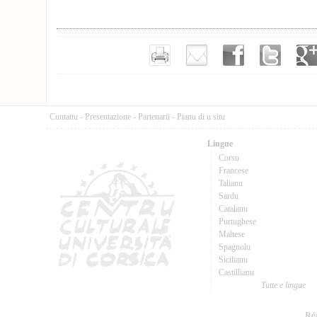
Cuntattu
-
Presentazione
-
Partenarii
-
Pianu di u situ
Lingue
Corsu
Francese
Talianu
Sardu
Catalanu
Purtughese
Maltese
Spagnolu
Sicilianu
Castillianu
Tutte e lingue
Réa