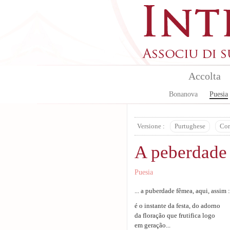
Aller au contenu principal
Accolta
Bonanova
Puesia
Versione :
Purtughese
Cor
A peberdade
Puesia
... a puberdade fêmea, aqui, assim :
é o instante da festa, do adorno
da floração que frutifica logo
em geração...