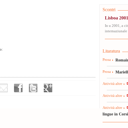
Scontri
Lisboa 2001
In u 2001, a ci
internaziunale 
o:
Litaratura
Prosa
Romain
Prosa
Mariel
Attività altre
Attività altre
Attività altre
lingue in Cors