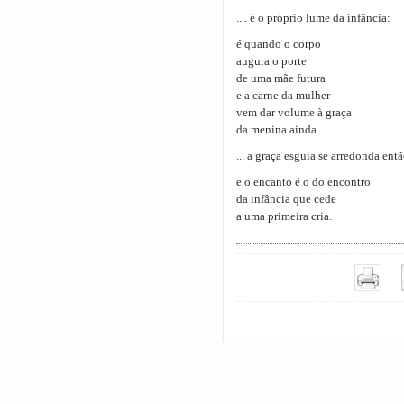
.... é o próprio lume da infância:
é quando o corpo
augura o porte
de uma mãe futura
e a carne da mulher
vem dar volume à graça
da menina ainda...
... a graça esguia se arredonda entã
e o encanto é o do encontro
da infância que cede
a uma primeira cria.