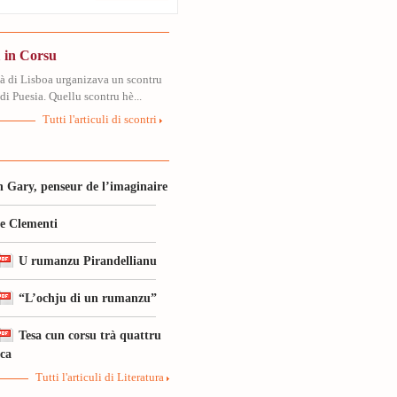
 in Corsu
tà di Lisboa urganizava un scontru
di Puesia. Quellu scontru hè...
Tutti l'articuli di scontri
 Gary, penseur de l’imaginaire
le Clementi
U rumanzu Pirandellianu
“L’ochju di un rumanzu”
Tesa cun corsu trà quattru
ica
Tutti l'articuli di Literatura