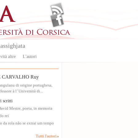
assighjata
vità altre
L'autori
 CARVALHO Ruy
angulanu di origine portughesa,
essore à l’ Università di...
i scritti
David Mestre, poeta, in memoria
o rei
o da rola não se extrai um tempo
Tutti l'autori