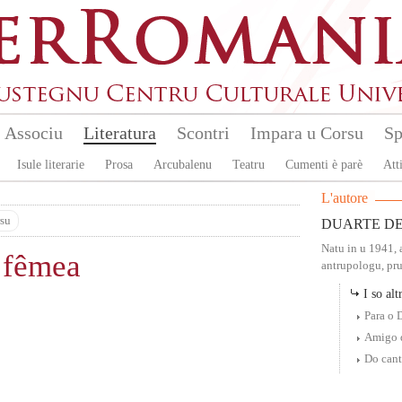
Associu
Literatura
Scontri
Impara u Corsu
Sp
Isule literarie
Prosa
Arcubalenu
Teatru
Cumenti è parè
Atti
L'autore
su
DUARTE DE
Natu in u 1941, 
 fêmea
antrupologu, pruf
I so altr
Para o 
Amigo d
Do cant