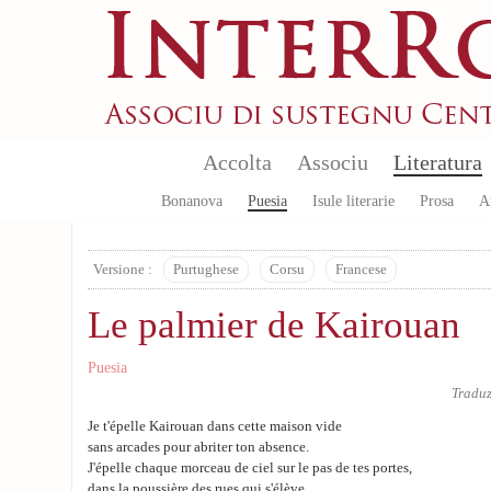
Aller au contenu principal
Accolta
Associu
Literatura
Bonanova
Puesia
Isule literarie
Prosa
A
Versione :
Purtughese
Corsu
Francese
Le palmier de Kairouan
Puesia
Tradu
Je t'épelle Kairouan dans cette maison vide
sans arcades pour abriter ton absence.
J'épelle chaque morceau de ciel sur le pas de tes portes,
dans la poussière des rues qui s'élève