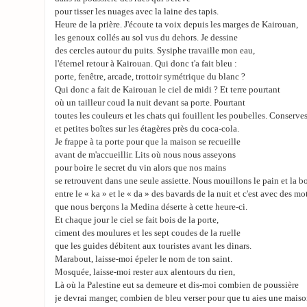
pour tisser les nuages avec la laine des tapis.
Heure de la prière. J'écoute ta voix depuis les marges de Kairouan,
les genoux collés au sol vus du dehors. Je dessine
des cercles autour du puits. Sysiphe travaille mon eau,
l'éternel retour à Kairouan. Qui donc t'a fait bleu :
porte, fenêtre, arcade, trottoir symétrique du blanc ?
Qui donc a fait de Kairouan le ciel de midi ? Et terre pourtant
où un tailleur coud la nuit devant sa porte. Pourtant
toutes les couleurs et les chats qui fouillent les poubelles. Conserve
et petites boîtes sur les étagères près du coca-cola.
Je frappe à ta porte pour que la maison se recueille
avant de m'accueillir. Lits où nous nous asseyons
pour boire le secret du vin alors que nos mains
se retrouvent dans une seule assiette. Nous mouillons le pain et la 
entre le « ka » et le « da » des bavards de la nuit et c'est avec des mo
que nous berçons la Medina déserte à cette heure-ci.
Et chaque jour le ciel se fait bois de la porte,
ciment des moulures et les sept coudes de la ruelle
que les guides débitent aux touristes avant les dinars.
Marabout, laisse-moi épeler le nom de ton saint.
Mosquée, laisse-moi rester aux alentours du rien,
Là où la Palestine eut sa demeure et dis-moi combien de poussière
je devrai manger, combien de bleu verser pour que tu aies une maiso