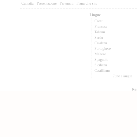
Cuntattu
-
Presentazione
-
Partenarii
-
Pianu di u situ
Lingue
Corsu
Francese
Talianu
Sardu
Catalanu
Purtughese
Maltese
Spagnolu
Sicilianu
Castillianu
Tutte e lingue
Réa