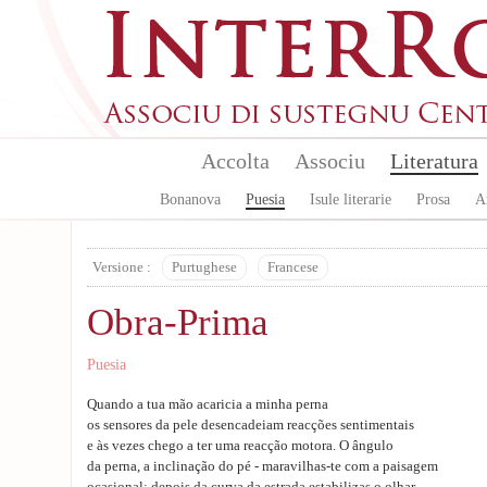
Aller au contenu principal
Accolta
Associu
Literatura
Bonanova
Puesia
Isule literarie
Prosa
A
Versione :
Purtughese
Francese
Obra-Prima
Puesia
Quando a tua mão acaricia a minha perna
os sensores da pele desencadeiam reacções sentimentais
e às vezes chego a ter uma reacção motora. O ângulo
da perna, a inclinação do pé - maravilhas-te com a paisagem