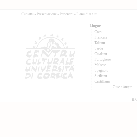
Cuntattu
-
Presentazione
-
Partenarii
-
Pianu di u situ
Lingue
Corsu
Francese
Talianu
Sardu
Catalanu
Purtughese
Maltese
Spagnolu
Sicilianu
Castillianu
Tutte e lingue
Réa