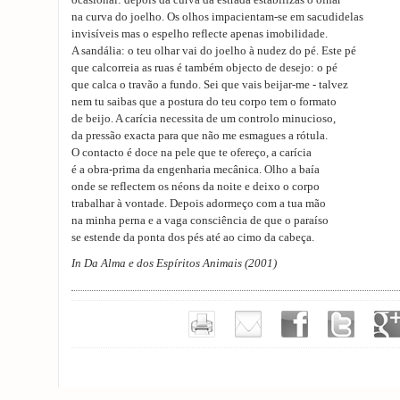
ocasional: depois da curva da estrada estabilizas o olhar
na curva do joelho. Os olhos impacientam-se em sacudidelas
invisíveis mas o espelho reflecte apenas imobilidade.
A sandália: o teu olhar vai do joelho à nudez do pé. Este pé
que calcorreia as ruas é também objecto de desejo: o pé
que calca o travão a fundo. Sei que vais beijar-me - talvez
nem tu saibas que a postura do teu corpo tem o formato
de beijo. A carícia necessita de um controlo minucioso,
da pressão exacta para que não me esmagues a rótula.
O contacto é doce na pele que te ofereço, a carícia
é a obra-prima da engenharia mecânica. Olho a baía
onde se reflectem os néons da noite e deixo o corpo
trabalhar à vontade. Depois adormeço com a tua mão
na minha perna e a vaga consciência de que o paraíso
se estende da ponta dos pés até ao cimo da cabeça.
In Da Alma e dos Espíritos Animais (2001)