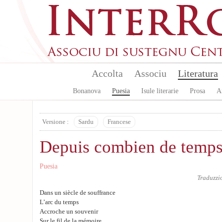
Aller au contenu principal
Accolta
Associu
Literatura
Bonanova
Puesia
Isule literarie
Prosa
A
Versione :
Sardu
Francese
Depuis combien de temps
Puesia
Traduzzi
Dans un siècle de souffrance
L’arc du temps
Accroche un souvenir
Sur le fil de la mémoire.