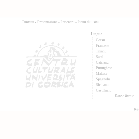
Cuntattu
-
Presentazione
-
Partenarii
-
Pianu di u situ
Lingue
Corsu
Francese
Talianu
Sardu
Catalanu
Purtughese
Maltese
Spagnolu
Sicilianu
Castillianu
Tutte e lingue
Réa