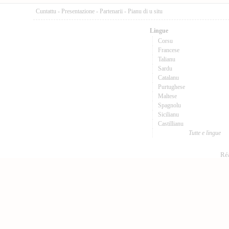
Cuntattu
-
Presentazione
-
Partenarii
-
Pianu di u situ
Lingue
Corsu
Francese
Talianu
Sardu
Catalanu
Purtughese
Maltese
Spagnolu
Sicilianu
Castillianu
Tutte e lingue
Réa