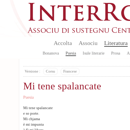
Aller au contenu principal
Accolta
Associu
Literatura
Bonanova
Puesia
Isule literarie
Prosa
A
Versione :
Corsu
Francese
Mi tene spalancate
Puesia
Mi tene spalancate
e so porte.
Mi chjama
è mi impunta