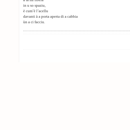
à fà mi libera
in u so spaziu,
è cum’è l’acellu
davanti à a porta aperta di a cabbia
ùn a ci facciu.