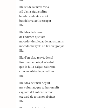
Illa
Illa rel de la meva vida
alè d'una aigua salina
bes dels infants enviat
bes dels vaixells escapat
Illa
Illa idea del creuer
de l'odissea que faré
mocador desplegat de mos somnis
mocador banyat: no te'n vergonyis
Illa
Illa d'un blau tenyit de sol
fins quan un nigul se'n dol
que la fulla s'alça i saltirona
com un esbós de papallona
Illa
Illa idea del meu neguit
ma voluntat, que tu has omplit
esguard del sol enlluernat
esguard de tot amor abaixat
Illa