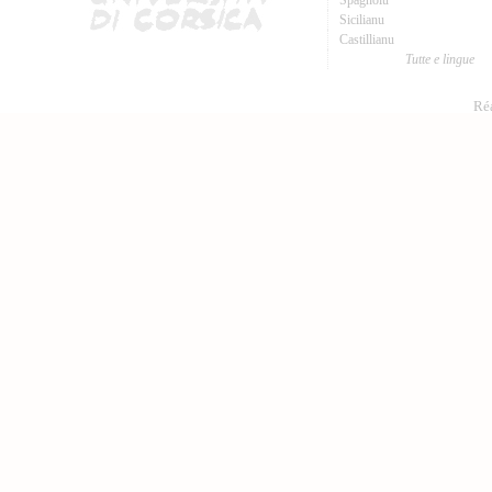
Spagnolu
Sicilianu
Castillianu
Tutte e lingue
Réa