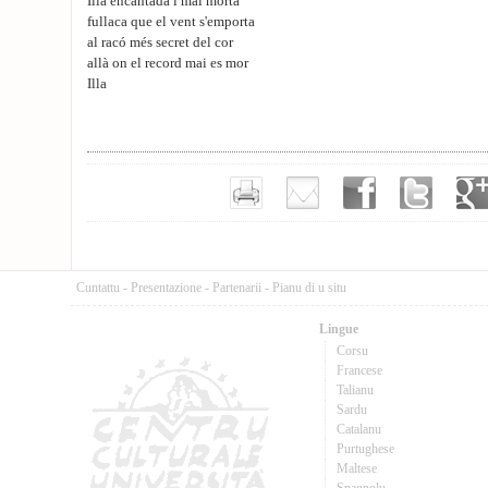
Illa encantada i mai morta
fullaca que el vent s'emporta
al racó més secret del cor
allà on el record mai es mor
Illa
Cuntattu
-
Presentazione
-
Partenarii
-
Pianu di u situ
Lingue
Corsu
Francese
Talianu
Sardu
Catalanu
Purtughese
Maltese