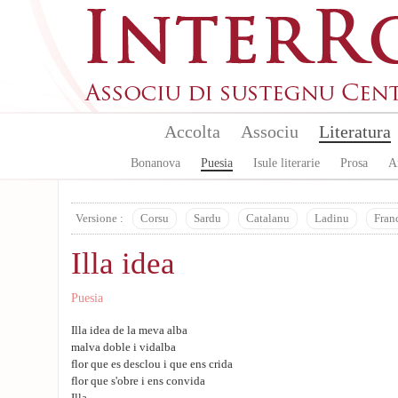
Aller au contenu principal
Accolta
Associu
Literatura
Bonanova
Puesia
Isule literarie
Prosa
A
Versione :
Corsu
Sardu
Catalanu
Ladinu
Fran
Illa idea
Puesia
Illa idea de la meva alba
malva doble i vidalba
flor que es desclou i que ens crida
flor que s'obre i ens convida