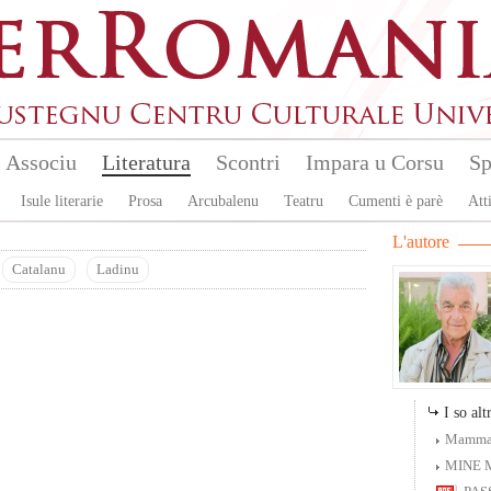
Associu
Literatura
Scontri
Impara u Corsu
Sp
Isule literarie
Prosa
Arcubalenu
Teatru
Cumenti è parè
Atti
L'autore
Catalanu
Ladinu
I so altr
Mamma
MINE 