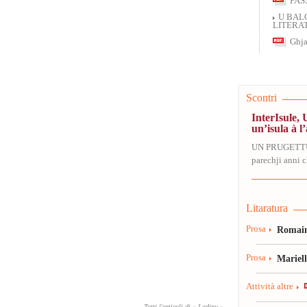
PAS
U BAL
LITERAT
Ghja
Scontri
InterIsule, 
un’isula à l’
UN PRUGETT
parechji anni ch
Litaratura
Prosa
Romain
Prosa
Mariel
Attività altre
Tutti l'articuli di « Ladinu »