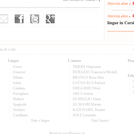
Attività altre
Attività altre
lingue in Cors
nu di u situ
Lingue
L'autore
Pru
Corsu
THIERS Ghjacumu
Francese
DURAZZO Francescu Micheli
Ediz
Talianu
BRANCO Rosa Alice
Sardu
GATTACECA Patrizia
A
Catalanu
FRIGGIERI Oliver
Purtughese
ARCA Antoni
Maltese
DI MEGLIO Alanu
Spagnolu
AL MASRI Maram
Sicilianu
KATUNARIC Drazen
Castillianu
SOLE Leonardo
Tutte e lingue
Tutti l'autori
Réalisé par Maestru.fr