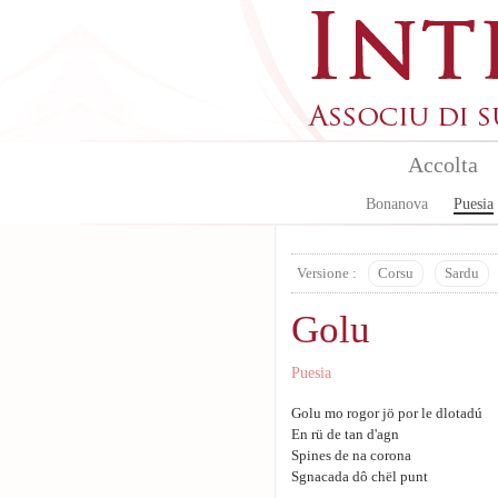
Aller au contenu principal
Accolta
Bonanova
Puesia
Versione :
Corsu
Sardu
Golu
Puesia
Golu mo rogor jö por le dlotadú
En rü de tan d'agn
Spines de na corona
Sgnacada dô chël punt