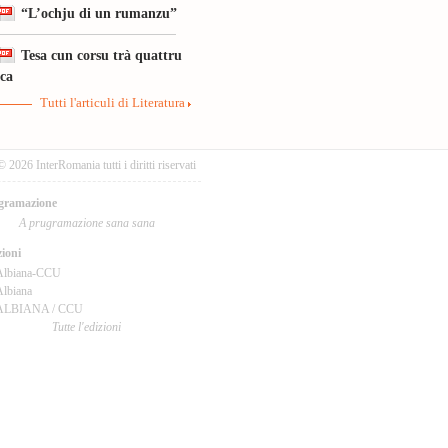
“L’ochju di un rumanzu”
Tesa cun corsu trà quattru
ica
Tutti l'articuli di Literatura
© 2026 InterRomania tutti i diritti riservati
gramazione
A prugramazione sana sana
ioni
Albiana-CCU
lbiana
ALBIANA / CCU
Tutte l'edizioni