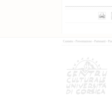
Cuntattu
-
Presentazione
-
Partenarii
-
Pia