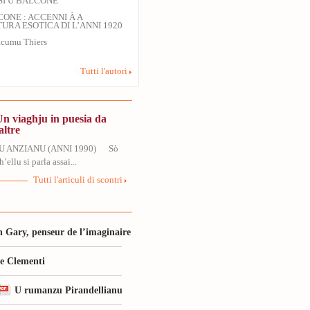
SI U BALCONE
CONE : ACCENNI À A
URA ESOTICA DI L’ANNI 1920
cumu Thiers
Tutti l'autori
Un viaghju in puesia da
altre
U ANZIANU (ANNI 1990) Sò
’ellu si parla assai...
Tutti l'articuli di scontri
 Gary, penseur de l’imaginaire
le Clementi
U rumanzu Pirandellianu