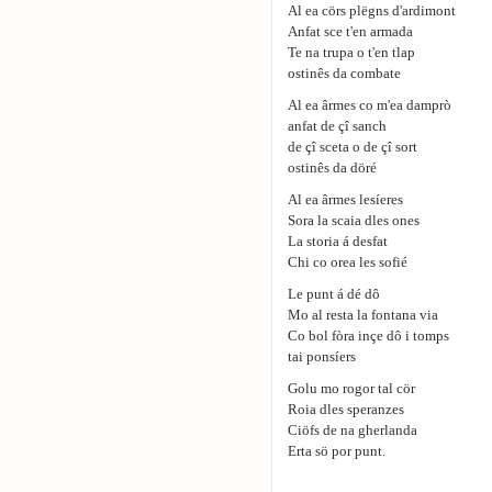
Al ea cörs plëgns d'ardimont
Anfat sce t'en armada
Te na trupa o t'en tlap
ostinês da combate
Al ea ârmes co m'ea damprò
anfat de çî sanch
de çî sceta o de çî sort
ostinês da döré
Al ea ârmes lesíeres
Sora la scaia dles ones
La storia á desfat
Chi co orea les sofié
Le punt á dé dô
Mo al resta la fontana via
Co bol fòra inçe dô i tomps
tai ponsíers
Golu mo rogor tal cör
Roia dles speranzes
Ciöfs de na gherlanda
Erta sö por punt.