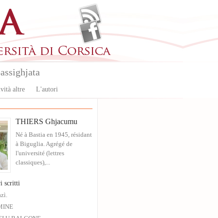
assighjata
vità altre
L'autori
THIERS Ghjacumu
Né à Bastia en 1945, résidant
à Biguglia. Agrégé de
l'université (lettres
classiques),...
i scritti
zì.
MINE