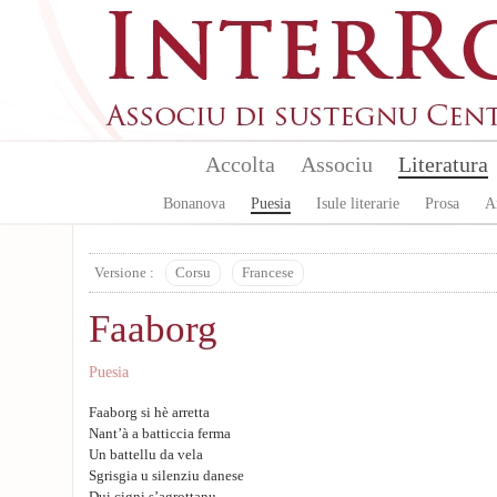
Aller au contenu principal
Accolta
Associu
Literatura
Bonanova
Puesia
Isule literarie
Prosa
A
Versione :
Corsu
Francese
Faaborg
Puesia
Faaborg si hè arretta
Nant’à a batticcia ferma
Un battellu da vela
Sgrisgia u silenziu danese