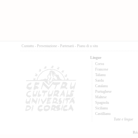
Cuntattu
-
Presentazione
-
Partenarii
-
Pianu di u situ
Lingue
Corsu
Francese
Talianu
Sardu
Catalanu
Purtughese
Maltese
Spagnolu
Sicilianu
Castillianu
Tutte e lingue
Réa