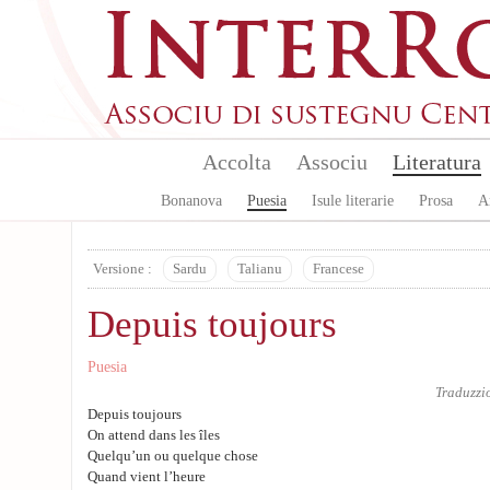
Aller au contenu principal
Accolta
Associu
Literatura
Bonanova
Puesia
Isule literarie
Prosa
A
Versione :
Sardu
Talianu
Francese
Depuis toujours
Puesia
Traduzzi
Depuis toujours
On attend dans les îles
Quelqu’un ou quelque chose
Quand vient l’heure