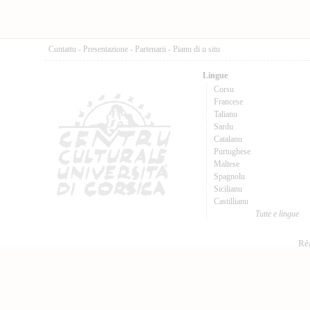
Cuntattu
-
Presentazione
-
Partenarii
-
Pianu di u situ
Lingue
Corsu
Francese
Talianu
Sardu
Catalanu
Purtughese
Maltese
Spagnolu
Sicilianu
Castillianu
Tutte e lingue
Réa