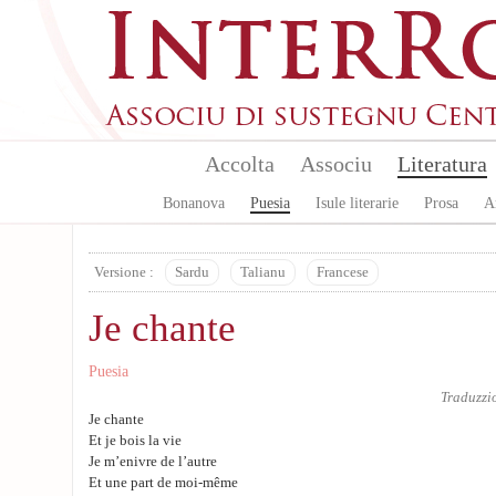
Aller au contenu principal
Accolta
Associu
Literatura
Bonanova
Puesia
Isule literarie
Prosa
A
Versione :
Sardu
Talianu
Francese
Je chante
Puesia
Traduzzi
Je chante
Et je bois la vie
Je m’enivre de l’autre
Et une part de moi-même