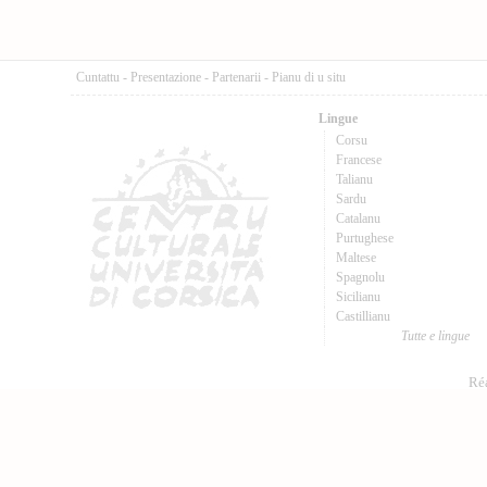
Cuntattu
-
Presentazione
-
Partenarii
-
Pianu di u situ
Lingue
Corsu
Francese
Talianu
Sardu
Catalanu
Purtughese
Maltese
Spagnolu
Sicilianu
Castillianu
Tutte e lingue
Réa