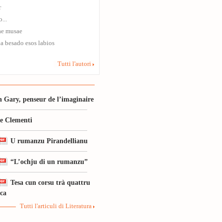
r
...
ae musae
a besado esos labios
Tutti l'autori
 Gary, penseur de l’imaginaire
le Clementi
U rumanzu Pirandellianu
“L’ochju di un rumanzu”
Tesa cun corsu trà quattru
ica
Tutti l'articuli di Literatura