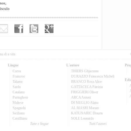
nos,
úsculo
nu di u situ
Lingue
L'autore
Pru
Corsu
THIERS Ghjacumu
Francese
DURAZZO Francescu Micheli
Ediz
Talianu
BRANCO Rosa Alice
Sardu
GATTACECA Patrizia
A
Catalanu
FRIGGIERI Oliver
Purtughese
ARCA Antoni
Maltese
DI MEGLIO Alanu
Spagnolu
AL MASRI Maram
Sicilianu
KATUNARIC Drazen
Castillianu
SOLE Leonardo
Tutte e lingue
Tutti l'autori