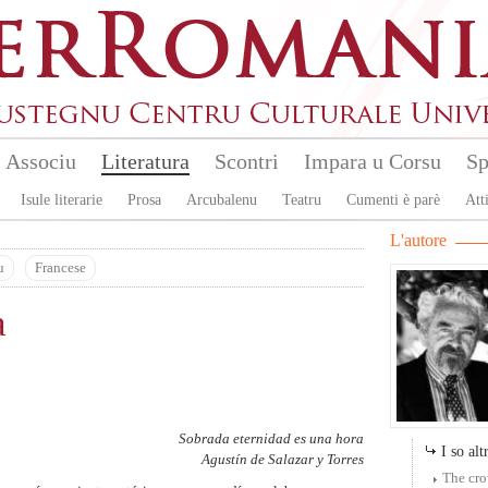
Associu
Literatura
Scontri
Impara u Corsu
Sp
Isule literarie
Prosa
Arcubalenu
Teatru
Cumenti è parè
Atti
L'autore
u
Francese
a
Sobrada eternidad es una hora
I so altr
Agustín de Salazar y Torres
The cr