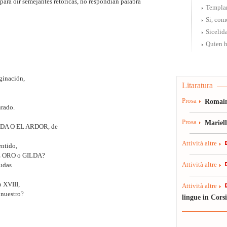
ara oír semejantes retóricas, no respondían palabra
Templa
Si, como
Sicelid
Quien h
ginación,
Litaratura
Prosa
Romain
urado.
Prosa
Mariel
ADA O EL ARDOR, de
Attività altre
ntido,
E ORO o GILDA?
Attività altre
dudas
o XVIII,
Attività altre
 nuestro?
lingue in Cors