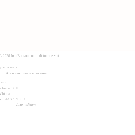
© 2026 InterRomania tutti i diritti riservati
gramazione
A prugramazione sana sana
ioni
Albiana-CCU
lbiana
ALBIANA / CCU
Tutte l'edizioni