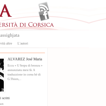
assighjata
vità altre
L'autori
ALVAREZ José Maria
Eccu « U Serpu di bronzu »
annunziatu mesi fà. A
traduzzione in corsu hè di
G.Thiers,...
i scritti
own