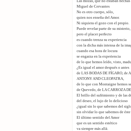
Las mozas, que no estaban hechas p
Miguel de Cervantes
No es otro cuerpo, sólo,
quien nos enseña del Amor.
Ni siquiera el gozo con el propio.
Puede revelar parte de su misterio,
pero el placer perfecto
es cuando trenza su experiencia
con la dicha más intensa de la ima
cuando esa hora de locura
se engarza en la experiencia
de lo que hemos leído, visto, mad
¿Es igual el amor después o antes
de LAS BODAS DE FÍGARO, de 
ANTONY AND CLEOPATRA,
de lo que con Montaigne hemos se
de Quevedo, de LA CARROZA D
El brillo del sufrimiento y de las 
del deseo, el lujo de lo delicioso
¿igual sin lo que sabemos del sigl
sin olvidar lo que sabemos de éste
El último sentido del Amor
que es un sentido estético
va siempre más allá.