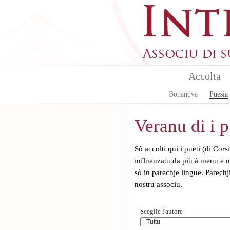
Aller au contenu principal
Accolta
Bonanova
Puesia
Veranu di i p
Sò accolti quì i pueti (di Cor
influenzatu da più à menu e n
sò in parechje lingue. Parechj
nostru associu.
Sceglie l'autore