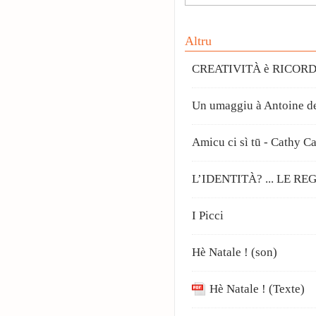
Altru
CREATIVITÀ è RICORD
Un umaggiu à Antoine de
Amicu ci sì tū - Cathy 
L’IDENTITÀ? ... LE RE
I Picci
Hè Natale ! (son)
Hè Natale ! (Texte)