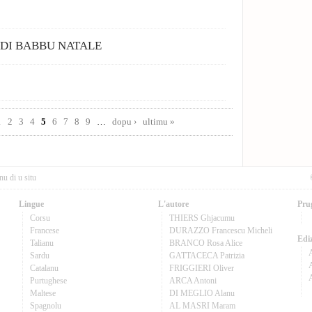
 DI BABBU NATALE
1
2
3
4
5
6
7
8
9
…
dopu ›
ultimu »
nu di u situ
Lingue
L'autore
Pru
Corsu
THIERS Ghjacumu
Francese
DURAZZO Francescu Micheli
Ediz
Talianu
BRANCO Rosa Alice
Sardu
GATTACECA Patrizia
A
Catalanu
FRIGGIERI Oliver
Purtughese
ARCA Antoni
Maltese
DI MEGLIO Alanu
Spagnolu
AL MASRI Maram