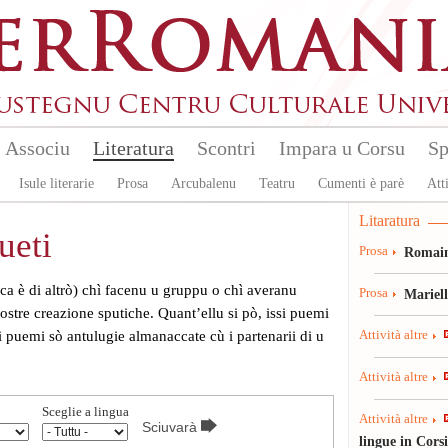
Associu
Literatura
Scontri
Impara u Corsu
Sp
Isule literarie
Prosa
Arcubalenu
Teatru
Cumenti è parè
Atti
Litaratura
ueti
Prosa
Romain
sica è di altrò) chì facenu u gruppu o chì averanu
Prosa
Mariel
ostre creazione sputiche. Quant’ellu si pò, issi puemi
i puemi sò antulugie almanaccate cù i partenarii di u
Attività altre
Attività altre
Sceglie a lingua
Attività altre
lingue in Cors