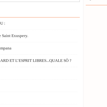
U :
 Saint Exuspery.
Campana
GARD ET L’ESPRIT LIBRES...QUALE SÒ ?