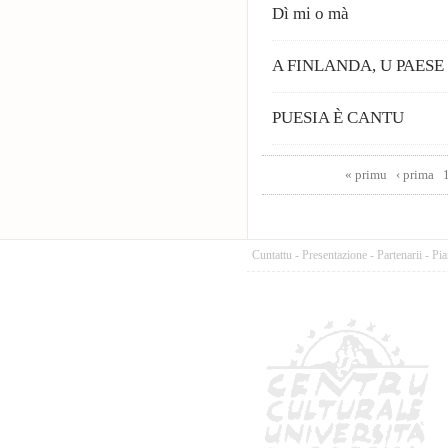
Dì mi o mà
A FINLANDA, U PAESE
PUESIA È CANTU
Pages
« primu
‹ prima
Cuntattu
-
Presentazione
-
Partenarii
-
Pia