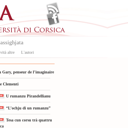
assighjata
vità altre
L'autori
 Gary, penseur de l’imaginaire
le Clementi
U rumanzu Pirandellianu
“L’ochju di un rumanzu”
Tesa cun corsu trà quattru
ica