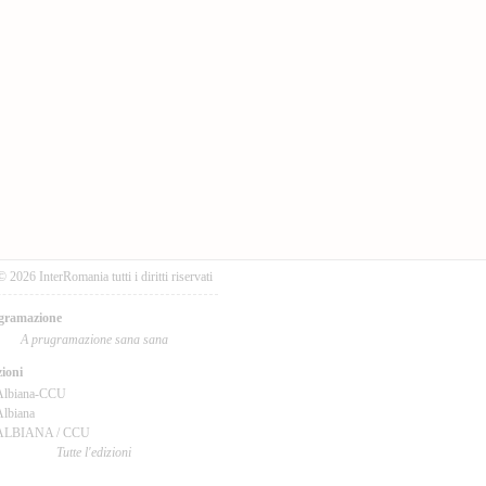
© 2026 InterRomania tutti i diritti riservati
gramazione
A prugramazione sana sana
ioni
Albiana-CCU
lbiana
ALBIANA / CCU
Tutte l'edizioni