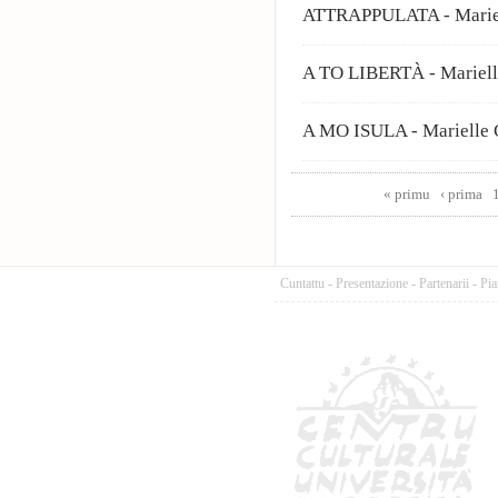
ATTRAPPULATA - Mariel
A TO LIBERTÀ - Mariell
A MO ISULA - Marielle 
Pages
« primu
‹ prima
Cuntattu
-
Presentazione
-
Partenarii
-
Pia