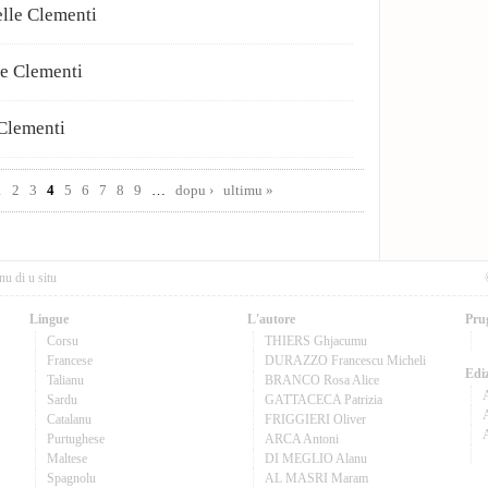
le Clementi
e Clementi
Clementi
1
2
3
4
5
6
7
8
9
…
dopu ›
ultimu »
nu di u situ
Lingue
L'autore
Pru
Corsu
THIERS Ghjacumu
Francese
DURAZZO Francescu Micheli
Ediz
Talianu
BRANCO Rosa Alice
Sardu
GATTACECA Patrizia
A
Catalanu
FRIGGIERI Oliver
Purtughese
ARCA Antoni
Maltese
DI MEGLIO Alanu
Spagnolu
AL MASRI Maram