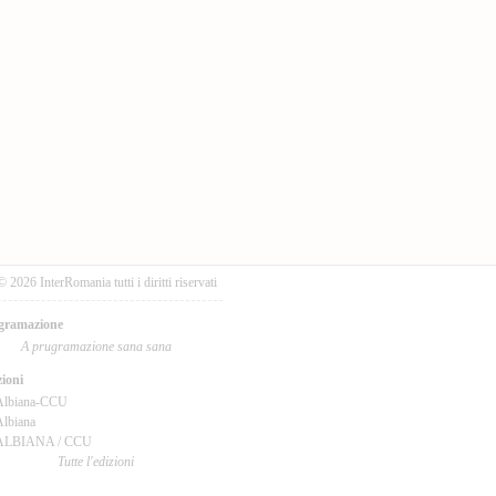
© 2026 InterRomania tutti i diritti riservati
gramazione
A prugramazione sana sana
ioni
Albiana-CCU
lbiana
ALBIANA / CCU
Tutte l'edizioni