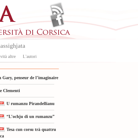
assighjata
vità altre
L'autori
 Gary, penseur de l’imaginaire
le Clementi
U rumanzu Pirandellianu
“L’ochju di un rumanzu”
Tesa cun corsu trà quattru
ica