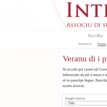
Aller au contenu principal
Accolta
Bonanova
Puesia
Veranu di i p
Sò accolti quì i pueti (di Cor
influenzatu da più à menu e n
sò in parechje lingue. Parechj
nostru associu.
Sceglie l'autore