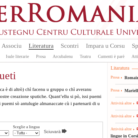
Associu
Literatura
Scontri
Impara u Corsu
Sp
Isule literarie
Prosa
Arcubalenu
Teatru
Cumenti è parè
Atti
Litaratura
ueti
Prosa
Romain
sica è di altrò) chì facenu u gruppu o chì averanu
Prosa
Mariel
ostre creazione sputiche. Quant’ellu si pò, issi puemi
i puemi sò antulugie almanaccate cù i partenarii di u
Attività altre
Attività altre
Sceglie a lingua
Attività altre
lingue in Cors