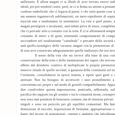
millenario. E allora magari ci si illude di aver trovato nuove ra
ideali, per poi rendersi conto, però, se ci si ferma un attimo a pensare
cordone ombelicale che ci legava al paese, e che tutte queste cose 
ma saranno ingannevoli sublimazioni, un mero espediente di sopr
riuscirà mai a trasformarsi in sentimento. La vita a quel punto, 
magari prestigiosi e incalzanti, sarà infatti priva di senso, completa
che ci pervade solo a contatto con la terra. E ci si allontanerà sempre
consumo di merci e di gesti, reiterando comportamenti di compe
soccombere nel totalitarismo “cannibale” e precario della società ur
sarà quello nostalgico delle vacanze, magari con la presunzione di 
di non aver conservato adeguatamente quelle tradizioni che noi in
Il senso della vita che sta invece alla base di una comuni
conservazione della terra e della trasmissione dei saperi che servo
affetto dal desiderio coattivo di moltiplicare le proprie prestazio
rinnovo rituale di quelle secolari, a garanzia della continuità nel
l’esistente, consolidatosi in epoca remota, e ripete quei gesti e 
antenati. Non ha bisogno di accrescere i suoi possedimenti a
concentrata sui propri e sul modo di gestirli compatibilmente. App
dire condividere questa impostazione, praticarla, rafforzarla, s
pacifica dei rapporti tra gli uomini e tra le comunità stesse, consapev
non sono mai portatori di benessere comune, ma di interessi privati: 
singoli e sono un pericolo per gli equilibri comunitari. Ma far
distruzione di raccolti, requisizione di bestiame, appropriazione o
frutto del lavoro di generazioni, carestie e malattie che falcidiera