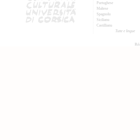
Purtughese
Maltese
Spagnolu
Sicilianu
Castillianu
Tutte e lingue
Réa