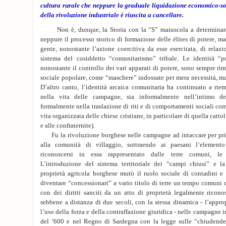
cultura rurale che neppure la graduale liquidazione economico-soc
della rivoluzione industriale è riuscita a cancellare.
Non è, dunque, la Storia con la “S” maiuscola a determinare 
neppure il processo storico di formazione delle élites di potere, ma 
gente, nonostante l’azione coercitiva da esse esercitata, di relazi
sistema del cosiddetto “comunitarismo” tribale. Le identità “po
nonostante il controllo dei vari apparati di potere, sono sempre ri
sociale popolare, come “maschere” indossate per mera necessità, m
D’altro canto, l’identità arcaica comunitaria ha continuato a riem
nella vita delle campagne, sia informalmente nell’intimo del
formalmente nella traslazione di riti e di comportamenti sociali comu
vita organizzata delle chiese cristiane, in particolare di quella cattol
e alle confraternite).
Fu la rivoluzione borghese nelle campagne ad intaccare per pri
alla comunità di villaggio, sottraendo ai paesani l’elemento
riconoscersi in essa rappresentato dalle terre comuni, le 
L’introduzione del sistema territoriale dei “campi chiusi” e l
proprietà agricola borghese mutò il ruolo sociale di contadini e 
diventare “concessionari” a vario titolo di terre un tempo comuni
con dei diritti sanciti da un atto di proprietà legalmente ricon
sebbene a distanza di due secoli, con la stessa dinamica - l’appr
l’uso della forza e della contraffazione giuridica - nelle campagne i
del ’600 e nel Regno di Sardegna con la legge sulle “chiudende