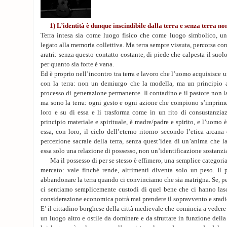
1) L’identità è dunque inscindibile dalla terra e senza terra non
Terra intesa sia come luogo fisico che come luogo simbolico, un
legato alla memoria collettiva. Ma terra sempre vissuta, percorsa con 
aratri: senza questo contatto costante, di piede che calpesta il suolo
per quanto sia forte è vana.
Ed è proprio nell’incontro tra terra e lavoro che l’uomo acquisisce u
con la terra: non un demiurgo che la modella, ma un principio 
processo di generazione permanente. Il contadino e il pastore non lav
ma sono la terra: ogni gesto e ogni azione che compiono s’impri
loro e su di essa e li trasforma come in un rito di consustanzia
principio materiale e spirituale, è madre/padre e spirito, e l’uomo 
essa, con loro, il ciclo dell’eterno ritorno secondo l’etica arcana
percezione sacrale della terra, senza quest’idea di un’anima che l
essa solo una relazione di possesso, non un’identificazione sostanzia
Ma il possesso di per se stesso è effimero, una semplice categori
mercato: vale finché rende, altrimenti diventa solo un peso. Il 
abbandonare la terra quando ci convinciamo che sia matrigna. Se, pe
ci sentiamo semplicemente custodi di quel bene che ci hanno lasci
considerazione economica potrà mai prendere il sopravvento e sradica
E’ il cittadino borghese della città medievale che comincia a vedere 
un luogo altro e ostile da dominare e da sfruttare in funzione della