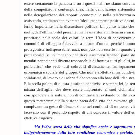
essere certamente la panacea a tutti questi mali, ne siamo convin
della competizione contemporanea, nella demolizione sistematica
nella deregolazione dei rapporti economici e nella relativizzazio
assistendo, crediamo che avere un’idea umanamente positiva da cui 
fermo importante nella discussione politica. Un punto fermo che
molti, dall’effimero del presente, ma ha una storia millenaria e un r
prioritario nella scala dei valori: la terra. L’idea di convivenz
comunità di villaggio è davvero a misura d’uomo, perché l’uomo
protagonista indispensabile, anzi, non può non esserlo in quanto 
protagonista, è un impegno che deve assumersi facendo parte de
membri partecipanti diventa responsabile di fronte a tutti gli altri, i
policratica” che vede tutti coinvolti diversamente, ma equament
economica e sociale del gruppo. Che non è collettiva, ma condivis
solidarietà, di lavoro e di sobrietà che stanno alla base dell’idea ste
E la stella polare di questa gestione condivisa è sempre lei, la ter
misura dell’agire, che deve essere improntato ai suoi cicli, all
corrispondere alla natura, non di contrastarla, evitando conflitti co
questo recuperare quella visione sacra della vita che avevano gli
compivano un gesto di dissacrazione nei confronti di un essere vi
facevano con il profondo rispetto di chi conosce il valore dell’es
effettive esigenze.
Ma l’idea sacra della vita significa anche e soprattutto ris
indipendentemente dalla loro condizione economica e sociale, 