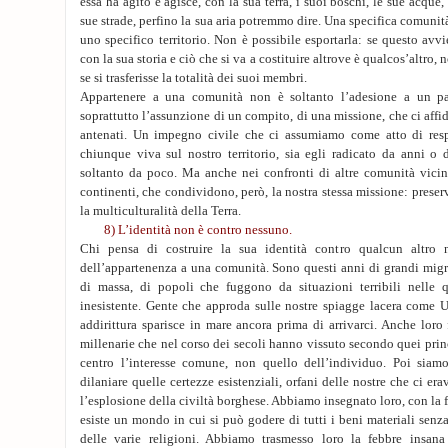
essa ha agito e agisce, con la sua terra, i suoi boschi, le sue acque, 
sue strade, perfino la sua aria potremmo dire. Una specifica comuni
uno specifico territorio. Non è possibile esportarla: se questo avv
con la sua storia e ciò che si va a costituire altrove è qualcos’altro,
se si trasferisse la totalità dei suoi membri.
Appartenere a una comunità non è soltanto l’adesione a un pa
soprattutto l’assunzione di un compito, di una missione, che ci affida
antenati. Un impegno civile che ci assumiamo come atto di resp
chiunque viva sul nostro territorio, sia egli radicato da anni o 
soltanto da poco. Ma anche nei confronti di altre comunità vicine
continenti, che condividono, però, la nostra stessa missione: prese
la multiculturalità della Terra.
8) L’identità non è contro nessuno.
Chi pensa di costruire la sua identità contro qualcun altro
dell’appartenenza a una comunità. Sono questi anni di grandi migr
di massa, di popoli che fuggono da situazioni terribili nelle q
inesistente. Gente che approda sulle nostre spiagge lacera come Ul
addirittura sparisce in mare ancora prima di arrivarci. Anche lor
millenarie che nel corso dei secoli hanno vissuto secondo quei prin
centro l’interesse comune, non quello dell’individuo. Poi siamo
dilaniare quelle certezze esistenziali, orfani delle nostre che ci era
l’esplosione della civiltà borghese. Abbiamo insegnato loro, con la
esiste un mondo in cui si può godere di tutti i beni materiali senz
delle varie religioni. Abbiamo trasmesso loro la febbre insana