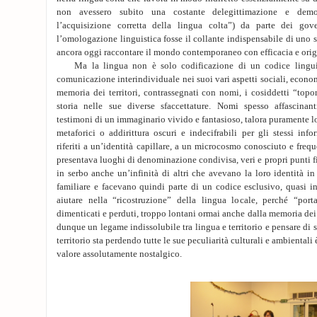
non avessero subito una costante delegittimazione e demo
l’acquisizione corretta della lingua colta”) da parte dei gove
l’omologazione linguistica fosse il collante indispensabile di uno 
ancora oggi raccontare il mondo contemporaneo con efficacia e origi
Ma la lingua non è solo codificazione di un codice linguis
comunicazione interindividuale nei suoi vari aspetti sociali, econom
memoria dei territori, contrassegnati con nomi, i cosiddetti “top
storia nelle sue diverse sfaccettature. Nomi spesso affascinan
testimoni di un immaginario vivido e fantasioso, talora puramente lo
metaforici o addirittura oscuri e indecifrabili per gli stessi in
riferiti a un’identità capillare, a un microcosmo conosciuto e freq
presentava luoghi di denominazione condivisa, veri e propri punti fis
in serbo anche un’infinità di altri che avevano la loro identità i
familiare e facevano quindi parte di un codice esclusivo, quasi 
aiutare nella “ricostruzione” della lingua locale, perché “porta
dimenticati e perduti, troppo lontani ormai anche dalla memoria dei
dunque un legame indissolubile tra lingua e territorio e pensare di
territorio sta perdendo tutte le sue peculiarità culturali e ambientali 
valore assolutamente nostalgico.