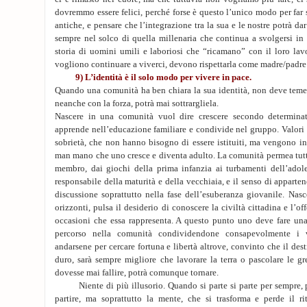
dovremmo essere felici, perché forse è questo l’unico modo per far 
antiche, e pensare che l’integrazione tra la sua e le nostre potrà da
sempre nel solco di quella millenaria che continua a svolgersi in
storia di uomini umili e laboriosi che “ricamano” con il loro lav
vogliono continuare a viverci, devono rispettarla come madre/padre e 
9) L’identità è il solo modo per vivere in pace.
Quando una comunità ha ben chiara la sua identità, non deve teme
neanche con la forza, potrà mai sottrargliela.
Nascere in una comunità vuol dire crescere secondo determina
apprende nell’educazione familiare e condivide nel gruppo. Valori d
sobrietà, che non hanno bisogno di essere istituiti, ma vengono int
man mano che uno cresce e diventa adulto. La comunità permea tutte 
membro, dai giochi della prima infanzia ai turbamenti dell’adol
responsabile della maturità e della vecchiaia, e il senso di appart
discussione soprattutto nella fase dell’esuberanza giovanile. Nasc
orizzonti, pulsa il desiderio di conoscere la civiltà cittadina e l’off
occasioni che essa rappresenta. A questo punto uno deve fare una 
percorso nella comunità condividendone consapevolmente i v
andarsene per cercare fortuna e libertà altrove, convinto che il des
duro, sarà sempre migliore che lavorare la terra o pascolare le g
dovesse mai fallire, potrà comunque tornare.
Niente di più illusorio. Quando si parte si parte per sempre, p
partire, ma soprattutto la mente, che si trasforma e perde il ri