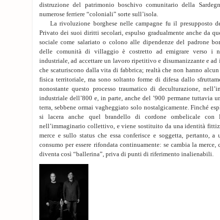
distruzione del patrimonio boschivo comunitario della Sardegn
numerose ferriere “coloniali” sorte sull’isola.
La rivoluzione borghese nelle campagne fu il presupposto dell
Privato dei suoi diritti secolari, espulso gradualmente anche da qu
sociale come salariato o colono alle dipendenze del padrone bor
delle comunità di villaggio è costretto ad emigrare verso i 
industriale, ad accettare un lavoro ripetitivo e disumanizzante e ad i
che scaturiscono dalla vita di fabbrica; realtà che non hanno alcun
fisica territoriale, ma sono soltanto forme di difesa dallo sfrutta
nonostante questo processo traumatico di deculturazione, nell’i
industriale dell’800 e, in parte, anche del ’900 permane tuttavia u
terra, sebbene ormai vagheggiato solo nostalgicamente. Finché esp
si lacera anche quel brandello di cordone ombelicale con l
nell’immaginario collettivo, e viene sostituito da una identità fittiz
merce e sullo status che essa conferisce e soggetta, pertanto, a 
consumo per essere rifondata continuamente: se cambia la merce, c
diventa così “ballerina”, priva di punti di riferimento inalienabili.