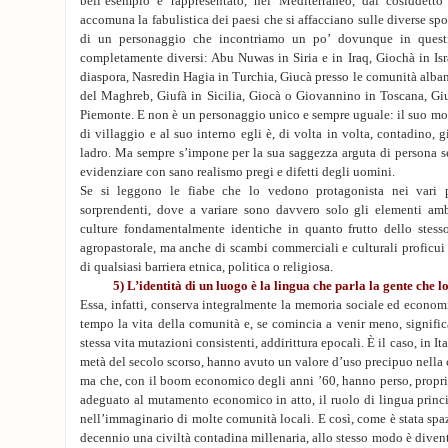
bell’esempio è rappresentato, nel Mediterraneo, dal cosiddetto
accomuna la fabulistica dei paesi che si affacciano sulle diverse spo
di un personaggio che incontriamo un po’ dovunque in quest
completamente diversi: Abu Nuwas in Siria e in Iraq, Giochà in Isra
diaspora, Nasredin Hagia in Turchia, Giucà presso le comunità albane
del Maghreb, Giufà in Sicilia, Giocà o Giovannino in Toscana, Giu
Piemonte. E non è un personaggio unico e sempre uguale: il suo mo
di villaggio e al suo interno egli è, di volta in volta, contadino, 
ladro. Ma sempre s’impone per la sua saggezza arguta di persona s
evidenziare con sano realismo pregi e difetti degli uomini.
Se si leggono le fiabe che lo vedono protagonista nei vari p
sorprendenti, dove a variare sono davvero solo gli elementi amb
culture fondamentalmente identiche in quanto frutto dello stes
agropastorale, ma anche di scambi commerciali e culturali proficui n
di qualsiasi barriera etnica, politica o religiosa.
5) L’identità di un luogo è la lingua che parla la gente che l
Essa, infatti, conserva integralmente la memoria sociale ed economi
tempo la vita della comunità e, se comincia a venir meno, signific
stessa vita mutazioni consistenti, addirittura epocali. È il caso, in Ital
metà del secolo scorso, hanno avuto un valore d’uso precipuo nell
ma che, con il boom economico degli anni ’60, hanno perso, propri
adeguato al mutamento economico in atto, il ruolo di lingua princ
nell’immaginario di molte comunità locali. E così, come è stata spa
decennio una civiltà contadina millenaria, allo stesso modo è diven