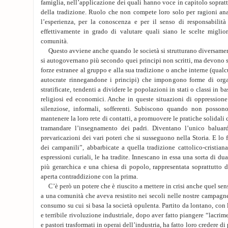
famiglia, nell’applicazione dei quali hanno voce in capitolo soprattu
della tradizione. Ruolo che non compete loro solo per ragioni ana
l’esperienza, per la conoscenza e per il senso di responsabili
effettivamente in grado di valutare quali siano le scelte miglior
comunità.
Questo avviene anche quando le società si strutturano diversame
si autogovernano più secondo quei principi non scritti, ma devono s
forze estranee al gruppo e alla sua tradizione o anche interne (qual
autocrate rinnegandone i principi) che impongono forme di orga
stratificate, tendenti a dividere le popolazioni in stati o classi in bas
religiosi ed economici. Anche in queste situazioni di oppression
silenziose, informali, sofferenti. Subiscono quando non posson
mantenere la loro rete di contatti, a promuovere le pratiche solidali
tramandare l’insegnamento dei padri. Diventano l’unico baluard
prevaricazioni dei vari poteri che si susseguono nella Storia. E lo
dei campanili”, abbarbicate a quella tradizione cattolico-cristian
espressioni curiali, le ha tradite. Innescano in essa una sorta di d
più gerarchica e una chiesa di popolo, rappresentata soprattutto da
aperta contraddizione con la prima.
C’è però un potere che è riuscito a mettere in crisi anche quel se
a una comunità che aveva resistito nei secoli nelle nostre campagne
consumo su cui si basa la società opulenta. Partito da lontano, con 
e terribile rivoluzione industriale, dopo aver fatto piangere “lacrim
e pastori trasformati in operai dell’industria, ha fatto loro credere d