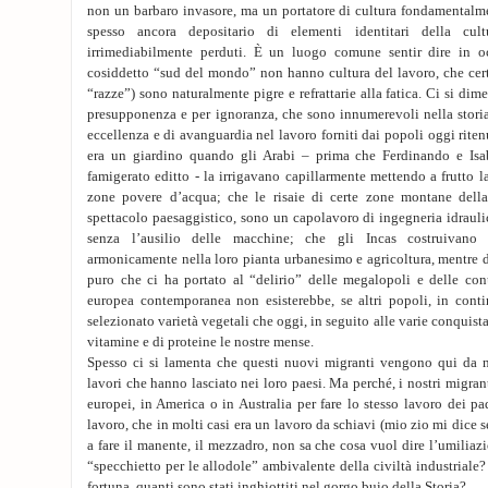
non un barbaro invasore, ma un portatore di cultura fondamentalmen
spesso ancora depositario di elementi identitari della cul
irrimediabilmente perduti. È un luogo comune sentir dire in oc
cosiddetto “sud del mondo” non hanno cultura del lavoro, che cert
“razze”) sono naturalmente pigre e refrattarie alla fatica. Ci si dim
presupponenza e per ignoranza, che sono innumerevoli nella storia
eccellenza e di avanguardia nel lavoro forniti dai popoli oggi ritenu
era un giardino quando gli Arabi – prima che Ferdinando e Isab
famigerato editto - la irrigavano capillarmente mettendo a frutto la
zone povere d’acqua; che le risaie di certe zone montane della
spettacolo paesaggistico, sono un capolavoro di ingegneria idraulic
senza l’ausilio delle macchine; che gli Incas costruivano
armonicamente nella loro pianta urbanesimo e agricoltura, mentre 
puro che ci ha portato al “delirio” delle megalopoli e delle conu
europea contemporanea non esisterebbe, se altri popoli, in conti
selezionato varietà vegetali che oggi, in seguito alle varie conquista
vitamine e di proteine le nostre mense.
Spesso ci si lamenta che questi nuovi migranti vengono qui da 
lavori che hanno lasciato nei loro paesi. Ma perché, i nostri migran
europei, in America o in Australia per fare lo stesso lavoro dei 
lavoro, che in molti casi era un lavoro da schiavi (mio zio mi dice
a fare il manente, il mezzadro, non sa che cosa vuol dire l’umiliazio
“specchietto per le allodole” ambivalente della civiltà industriale?
fortuna, quanti sono stati inghiottiti nel gorgo buio della Storia?