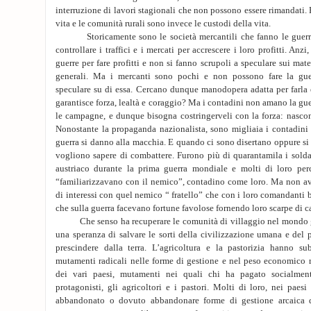
interruzione di lavori stagionali che non possono essere rimandati. 
vita e le comunità rurali sono invece le custodi della vita.
Storicamente sono le società mercantili che fanno le guerre
controllare i traffici e i mercati per accrescere i loro profitti. An
guerre per fare profitti e non si fanno scrupoli a speculare sui mater
generali. Ma i mercanti sono pochi e non possono fare la gu
speculare su di essa. Cercano dunque manodopera adatta per farla 
garantisce forza, lealtà e coraggio? Ma i contadini non amano la gue
le campagne, e dunque bisogna costringerveli con la forza: nascon
Nonostante la propaganda nazionalista, sono migliaia i contadini 
guerra si danno alla macchia. E quando ci sono disertano oppure s
vogliono sapere di combattere. Furono più di quarantamila i soldati
austriaco durante la prima guerra mondiale e molti di loro per
“familiarizzavano con il nemico”, contadino come loro. Ma non 
di interessi con quel nemico “ fratello” che con i loro comandanti 
che sulla guerra facevano fortune favolose fornendo loro scarpe di c
Che senso ha recuperare le comunità di villaggio nel mondo gl
una speranza di salvare le sorti della civilizzazione umana e del 
prescindere dalla terra. L’agricoltura e la pastorizia hanno su
mutamenti radicali nelle forme di gestione e nel peso economico 
dei vari paesi, mutamenti nei quali chi ha pagato socialment
protagonisti, gli agricoltori e i pastori. Molti di loro, nei pae
abbandonato o dovuto abbandonare forme di gestione arcaica de