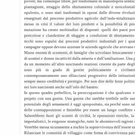
povere, ma comunque libere, per trasformarsi in manodopera semisc
piantagione, retaggio dello sfruttamento coloniale e neocoloniale
opulento, o sono stati trasformati in operai dalle diverse rivoluzi
emarginati dal processo produttivo agricolo dall’indu-strializza
messo in crisi il valore dei loro prodotti e la possibilità di pro
mutazione ha creato moltitudini di disperati: quelli dei paesi po
pericolose e clandestine di sfuggire a condizioni di sfruttamento
ricchi sono espulsi dai processi produttivi industriali per i q
campagne oppure devono azzerare le aziende agricole che avevano t
Masse enormi di scontenti, di famiglie che scivolano bruscamente so
di uomini e donne incattiviti dalla miseria e dall’umiliazione. Una
da un momento all’altro suscitando reazioni cruente da parte degl
sono più in grado di gestire politicamente e civilmen
contemporaneamente uno sfilacciarsi progressivo delle istituzi
sempre meno credibilità e prestigio. Per non dire delle forze polit
nei loro narcisismi anche sull’orlo del baratro.
In questo quadro prebellico, la preoccupazione è che qualcuno vo
proprio con una guerra. Una guerra che sarebbe terribile nelle su
potenziale degli armamenti è oggi spropositato, sia perché sono salt
delle contrapposizioni e finirebbe per essere un lungo con
Salterebbero fuori gli scontri di civiltà, le epurazioni etniche, la 
imperialistici, le esigenze strategiche, tutte le abominevoli ragion
Verrebbe messa sicuramente a rischio la sopravvivenza dell’essere u
Rilanciare le comunità di villaggio come forma di convivenza paci