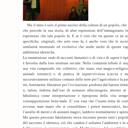
Ma il mito è solo il primo nucleo della cultura di un popolo, che 
che procede la sua storia, di altre espressioni dell’immaginario l
esperienze che tale popolo fa. E se è vero che tra queste ce ne s
specifiche, originali, che solo esso fa, è anche vero che le soci
similarità strutturale ed evolutiva che rende molte di queste es
addirittura identiche.
La trasmissione orale di racconti fantastici o di vita e di saperi è tip
è favorita dalla loro struttura sociale. Nella comunità tribale il s
sua vita compiendo riti collettivi, che siano essi magico-religiosi
animali totemici) o di pratica di sopravvivenza (caccia e rac
successivamente utilizzo comune delle terre per l’agricoltura e la pas
riti, fortemente liberatori per l’eccitazione prodotta dal battere rit
o, talora, indotta dall’uso di sostanze allucinogene, attorno al
fabulistica come interpretazione e riproposta della vita semp
contrapposizione bene-male. E’ con essa che l’uomo tenta di corre
avversa, man mano che si consolidano i poteri monocratici, fac
l’ausilio di mezzi e di aiutanti magici, laddove normalmente e spieta
Ma questo processo fabulatorio trova riscontro presso tutti i popoli
del racconto è identica, ciò che cambia è soltanto l’ambiente e la 