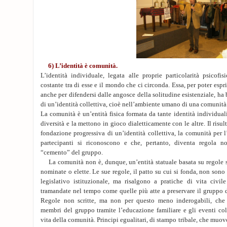
6) L’identità è comunità.
L’identità individuale, legata alle proprie particolarità psicofi
costante tra di esse e il mondo che ci circonda. Essa, per poter espr
anche per difendersi dalle angosce della solitudine esistenziale, ha
di un’identità collettiva, cioè nell’ambiente umano di una comunità
La comunità è un’entità fisica formata da tante identità individual
diversità e la mettono in gioco dialetticamente con le altre. Il risul
fondazione progressiva di un’identità collettiva, la comunità per l
partecipanti si riconoscono e che, pertanto, diventa regola n
“cemento” del gruppo.
La comunità non è, dunque, un’entità statuale basata su regole sc
nominate o elette. Le sue regole, il patto su cui si fonda, non son
legislativo istituzionale, ma risalgono a pratiche di vita civile
tramandate nel tempo come quelle più atte a preservare il gruppo da
Regole non scritte, ma non per questo meno inderogabili, che 
membri del gruppo tramite l’educazione familiare e gli eventi coll
vita della comunità. Principi egualitari, di stampo tribale, che mu