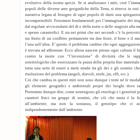
evolutivo della nostra specie. Se si analizzano i miti, cioè l’imma
popoli delle diverse aree geografiche della Terra, si ritrova in essi 
narrativa legata al bisogno di ogni popolo di darsi una spiegaz
incomprensibili. Fenomeni fondamentali per l’immaginario dei sing
dal regolare avvicendarsi del dì e della notte o delle stagioni alla 
e spesso catastrofici. E sia nei primi che nei secondi c’è la percezio
sia frutto di un conflitto permanente tra due forze, il bene e il m
l’una sull’altra. E’ questo il problema cardine che ogni aggregazion
è trovata ad affrontare. Ecco allora nascere presso ogni cultura il bi
contro la morte con “l’invenzione” di divinità che le rapp
soteriologiche che esorcizzano la paura della propria fine materiale
tutta una serie di esseri a metà strada tra gli dei e gli uomini ch
risoluzione del problema (angeli, diavoli, ninfe, jin, elfi, ecc.).
Ciò che cambia in questi miti non sono dunque i temi né le modali
gli elementi geografici e ambientali propri dei luoghi dove ta
Potremmo dunque dire, come sostengono gli etnologi e i genetisti pe
caratteri fisici tra gruppi di uomini, che ciò che muta è la fo
all’ambiente, ma non la sostanza, il genotipo che ci ac
indipendentemente dall’ambiente.