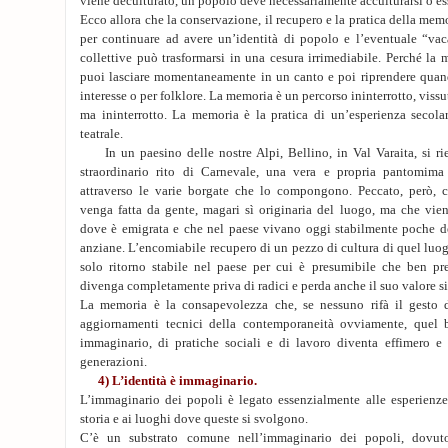
viene deculturato, un popolo deve necessariamente acculturarsi o es
Ecco allora che la conservazione, il recupero e la pratica della me
per continuare ad avere un’identità di popolo e l’eventuale “vac
collettive può trasformarsi in una cesura irrimediabile. Perché l
puoi lasciare momentaneamente in un canto e poi riprendere quando
interesse o per folklore. La memoria è un percorso ininterrotto, vis
ma ininterrotto. La memoria è la pratica di un’esperienza secol
teatrale.
In un paesino delle nostre Alpi, Bellino, in Val Varaita, si r
straordinario rito di Carnevale, una vera e propria pantomima 
attraverso le varie borgate che lo compongono. Peccato, però, 
venga fatta da gente, magari sì originaria del luogo, ma che vien
dove è emigrata e che nel paese vivano oggi stabilmente poche de
anziane. L’encomiabile recupero di un pezzo di cultura di quel luo
solo ritorno stabile nel paese per cui è presumibile che ben pr
divenga completamente priva di radici e perda anche il suo valore s
La memoria è la consapevolezza che, se nessuno rifà il gesto d
aggiornamenti tecnici della contemporaneità ovviamente, quel 
immaginario, di pratiche sociali e di lavoro diventa effimero e
generazioni.
4) L’identità è immaginario.
L’immaginario dei popoli è legato essenzialmente alle esperienze
storia e ai luoghi dove queste si svolgono.
C’è un substrato comune nell’immaginario dei popoli, dovuto 