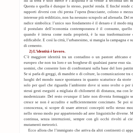
lui la terra è solo merce e l’acquista e la vende a seconda del m
Questa o quella è dunque lo stesso, purché renda. E finché rende co
rapporti diversi con chi presta l’opera (bracciante, colono o mez
interesse più redditizio, non ha nessuno scrupolo ad alienarla. Del re
radice simbolica: l’unico suo fondamento è il denaro e il modo migl
il postulato dell’economia contemporanea è il consumo, quello d
quando è intesa come nuda proprietà, è la sua trasformazione d
edificabile. E così la città, l’urbanesimo, si mangia la campagna e su
di cemento.
2) L’identità è lavoro.
C’è maggiore identità tra un contadino o un pastore africano e
europeo che non tra loro e un borghese di qualsiasi paese esso sia. 
uomini, che consente loro di confrontarsi sulla base del loro patr
Se si parla di greggi, di mandrie o di colture, la comunicazione tra c
luoghi del mondo nasce spontanea in quanto scaturisce da storie m
solo per quel che riguarda l’ambiente dove si sono svolte o per i
stessi gesti eseguiti a migliaia di chilometri di distanza, ma con 
modernizzate. Del resto ovunque il latte non diventa formaggio se
cresce se non è accudito e sufficientemente concimato. Se poi si
conoscenza, si scopre di usare attrezzi concepiti nello stesso mo
nello stesso modo pur appartenendo ad aree linguistiche diverse. Ma
continua, senza interruzioni, sempre con gli occhi rivolti al cie
mutamenti meteorici.
Ecco allora che l’immigrato che arriva da altri continenti ci appar