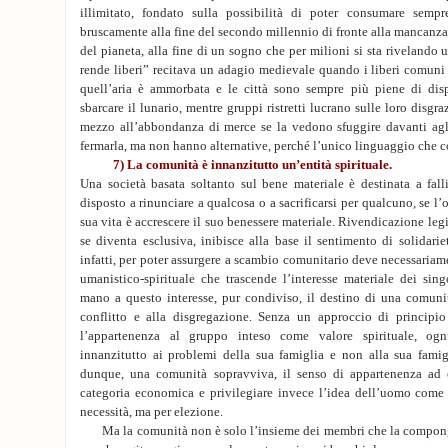
illimitato, fondato sulla possibilità di poter consumare sempr
bruscamente alla fine del secondo millennio di fronte alla mancanza 
del pianeta, alla fine di un sogno che per milioni si sta rivelando u
rende liberi” recitava un adagio medievale quando i liberi comuni
quell’aria è ammorbata e le città sono sempre più piene di di
sbarcare il lunario, mentre gruppi ristretti lucrano sulle loro disgra
mezzo all’abbondanza di merce se la vedono sfuggire davanti agli
fermarla, ma non hanno alternative, perché l’unico linguaggio che 
7) La comunità è innanzitutto un’entità spirituale.
Una società basata soltanto sul bene materiale è destinata a fall
disposto a rinunciare a qualcosa o a sacrificarsi per qualcuno, se l
sua vita è accrescere il suo benessere materiale. Rivendicazione legi
se diventa esclusiva, inibisce alla base il sentimento di solidarie
infatti, per poter assurgere a scambio comunitario deve necessariam
umanistico-spirituale che trascende l’interesse materiale dei singo
mano a questo interesse, pur condiviso, il destino di una comuni
conflitto e alla disgregazione. Senza un approccio di principi
l’appartenenza al gruppo inteso come valore spirituale, og
innanzitutto ai problemi della sua famiglia e non alla sua famig
dunque, una comunità sopravviva, il senso di appartenenza ad 
categoria economica e privilegiare invece l’idea dell’uomo come 
necessità, ma per elezione.
Ma la comunità non è solo l’insieme dei membri che la compong