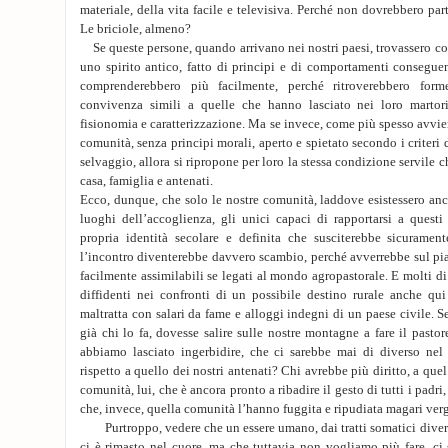
materiale, della vita facile e televisiva. Perché non dovrebbero pa
Le briciole, almeno?
Se queste persone, quando arrivano nei nostri paesi, trovassero c
uno spirito antico, fatto di principi e di comportamenti conseguen
comprenderebbero più facilmente, perché ritroverebbero for
convivenza simili a quelle che hanno lasciato nei loro martori
fisionomia e caratterizzazione. Ma se invece, come più spesso avv
comunità, senza principi morali, aperto e spietato secondo i criter
selvaggio, allora si ripropone per loro la stessa condizione servile che
casa, famiglia e antenati.
Ecco, dunque, che solo le nostre comunità, laddove esistessero anco
luoghi dell’accoglienza, gli unici capaci di rapportarsi a questi
propria identità secolare e definita che susciterebbe sicuramente
l’incontro diventerebbe davvero scambio, perché avverrebbe sul pian
facilmente assimilabili se legati al mondo agropastorale. E molti d
diffidenti nei confronti di un possibile destino rurale anche qui
maltratta con salari da fame e alloggi indegni di un paese civile. S
già chi lo fa, dovesse salire sulle nostre montagne a fare il pastor
abbiamo lasciato ingerbidire, che ci sarebbe mai di diverso nel
rispetto a quello dei nostri antenati? Chi avrebbe più diritto, a quel
comunità, lui, che è ancora pronto a ribadire il gesto di tutti i padri,
che, invece, quella comunità l’hanno fuggita e ripudiata magari v
Purtroppo, vedere che un essere umano, dai tratti somatici diversi
ci è rimasto nel cuore, ma che tuttavia non vogliamo più fare, ci