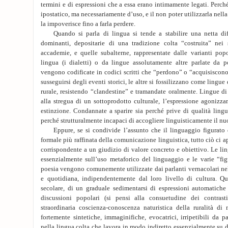
termini e di espressioni che a essa erano intimamente legati. Perch
ipostatico, ma necessariamente d’uso, e il non poter utilizzarla nella
la impoverisce fino a farla perdere.
Quando si parla di lingua si tende a stabilire una netta diff
dominanti, depositarie di una tradizione colta “costruita” nei s
accademie, e quelle subalterne, rappresentate dalle varianti popo
lingua (i dialetti) o da lingue assolutamente altre parlate da 
vengono codificate in codici scritti che “perdono” o “acquisiscono
susseguirsi degli eventi storici, le altre si fossilizzano come lingue 
rurale, resistendo “clandestine” e tramandate oralmente. Lingue d
alla stregua di un sottoprodotto culturale, l’espressione agonizzan
estinzione. Condannate a sparire sia perché prive di qualità lingui
perché strutturalmente incapaci di accogliere linguisticamente il nu
Eppure, se si condivide l’assunto che il linguaggio figurato d
formale più raffinata della comunicazione linguistica, tutto ciò ci a
corrispondente a un giudizio di valore concreto e obiettivo. Le ling
essenzialmente sull’uso metaforico del linguaggio e le varie “fig
poesia vengono comunemente utilizzate dai parlanti vernacolari ne
e quotidiana, indipendentemente dal loro livello di cultura. Ques
secolare, di un graduale sedimentarsi di espressioni automatiche 
discussioni popolari (si pensi alla consuetudine dei contrast
straordinaria coscienza-conoscenza naturistica della ruralità di
fortemente sintetiche, immaginifiche, evocatrici, irripetibili da pa
nella lingua colta che lavora in modo indiretto essenzialmente su d