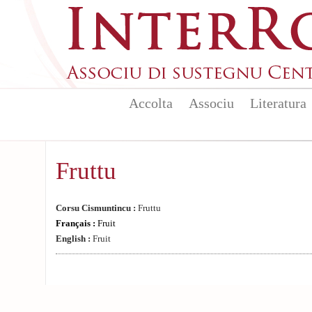
Aller au contenu principal
Accolta
Associu
Literatura
Fruttu
Corsu Cismuntincu :
Fruttu
Français :
Fruit
English :
Fruit