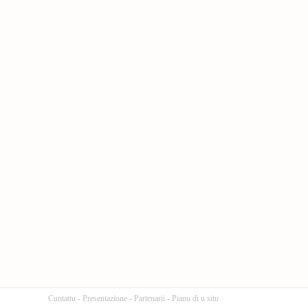
Cuntattu
-
Presentazione
-
Partenarii
-
Pianu di u situ