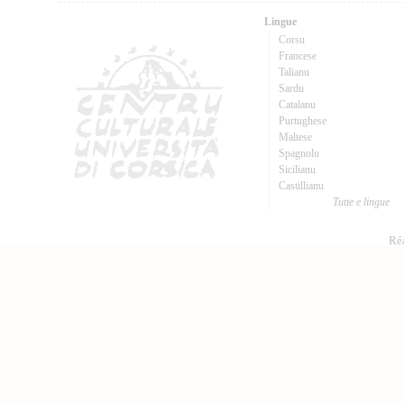
Lingue
Corsu
Francese
Talianu
Sardu
Catalanu
Purtughese
Maltese
Spagnolu
Sicilianu
Castillianu
Tutte e lingue
Réa