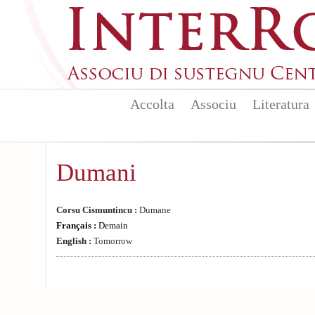
Aller au contenu principal
Accolta
Associu
Literatura
Dumani
Corsu Cismuntincu :
Dumane
Français :
Demain
English :
Tomorrow