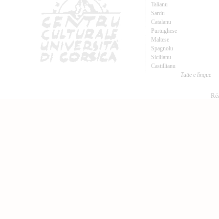
Talianu
Sardu
Catalanu
Purtughese
Maltese
Spagnolu
Sicilianu
Castillianu
Tutte e lingue
Réa