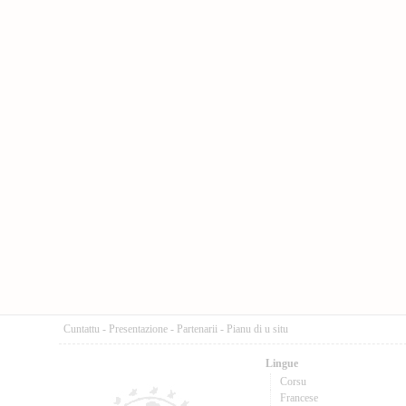
Cuntattu
-
Presentazione
-
Partenarii
-
Pianu di u situ
Lingue
Corsu
Francese