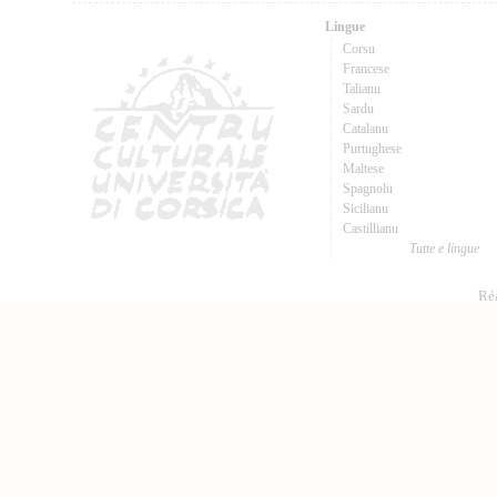
Lingue
Corsu
Francese
Talianu
Sardu
Catalanu
Purtughese
Maltese
Spagnolu
Sicilianu
Castillianu
Tutte e lingue
Réa