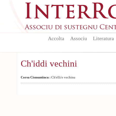
Aller au contenu principal
Accolta
Associu
Literatura
Ch'iddi vechini
Corsu Cismuntincu :
Ch'elli/e vechinu