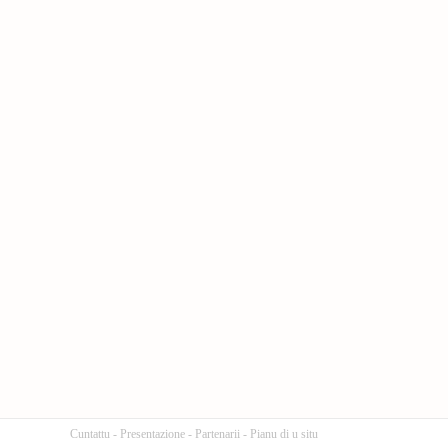
Cuntattu
-
Presentazione
-
Partenarii
-
Pianu di u situ