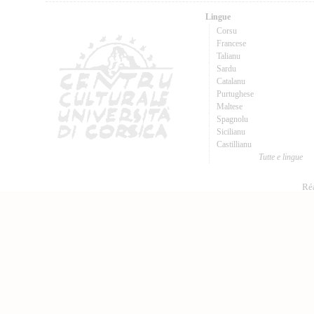
Lingue
Corsu
Francese
Talianu
Sardu
Catalanu
Purtughese
Maltese
Spagnolu
Sicilianu
Castillianu
Tutte e lingue
Réa