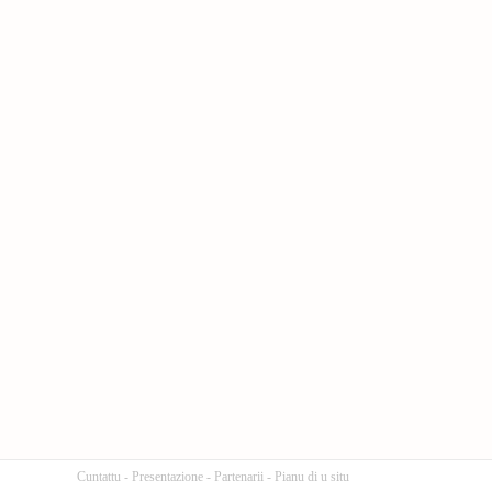
Cuntattu
-
Presentazione
-
Partenarii
-
Pianu di u situ