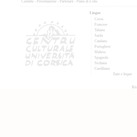
Cuntattu
-
Presentazione
-
Partenarii
-
Pianu di u situ
Lingue
Corsu
Francese
Talianu
Sardu
Catalanu
Purtughese
Maltese
Spagnolu
Sicilianu
Castillianu
Tutte e lingue
Réa