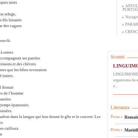
lques mots
ANTUL
PURTUGH
son refuge,
Voyageu
 fils luisants
PARAB
ume des vagues
CRESC
our-là.
à entrer.
Scontri
l accompagnait ses paroles
oissons et des chèvres.
LINGUIM
stes que les bêtes revenaient
LINGUIMONDU 2
 traites.
urganizata da a
e...
 flottait
ides de l’homme
paroles
ngtemps épanouies.
Literatura
passées.
rlent dans la langue qui leur donne le gîte et le couvert. Les
Prosa
Romain
es
es cailloux.
Prosa
Mariel
in