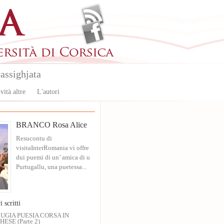
assighjata
vità altre
L'autori
BRANCO Rosa Alice
Resucontu di
visitaInterRomania vi offre
dui puemi di un’ amica di u
Purtugallu, una puetessa...
i scritti
UGIA PUESIA CORSA IN
ESE (Parte 2)