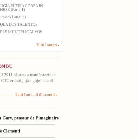
UGIA PUESIA CORSA IN
ESE (Parte 1)
rs des Langues
OLA DOS TALENTOS
EI E MULTIPLICAI-VOS
Tutti l'autori
ONDU
011 hè stata a manifestazione
 CTC er festighjà a ghjurnata di
Tutti l'articuli di scontri
 Gary, penseur de l’imaginaire
le Clementi