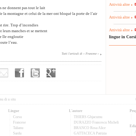
Attività altre
es ne donnent pas tout le lait
e la montagne et celui de la mer ont bloqué la porte de l’air
Attività altre
nt rire. Trop d’incendies
Attività altre
nt leurs manches et se mettent
lingue in Cors
e île engloutie
toute l’eau.
Tutti l'articuli di « Francese »
nu di u situ
Lingue
L'autore
Pru
Corsu
THIERS Ghjacumu
Francese
DURAZZO Francescu Micheli
Ediz
Talianu
BRANCO Rosa Alice
Sardu
GATTACECA Patrizia