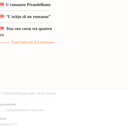
U rumanzu Pirandellianu
“L’ochju di un rumanzu”
Tesa cun corsu trà quattru
ica
Tutti l'articuli di Literatura
© 2026 InterRomania tutti i diritti riservati
gramazione
A prugramazione sana sana
ioni
Albiana-CCU