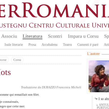
Associu
Literatura
Scontri
Impara u Corsu
Sp
Isule literarie
Prosa
Arcubalenu
Teatru
Cumenti è parè
Atti
L'autore
ncese
Corsu
ots
Traduzzione da
DURAZZO Francescu Micheli
homme qui remaillait son filet.
I so altr
je connaissais,
ANTUL
anges que cette mer.
PURTUGH