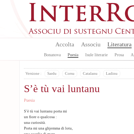
Aller au contenu principal
Accolta
Associu
Literatura
Bonanova
Puesia
Isule literarie
Prosa
A
Versione :
Sardu
Corsu
Catalanu
Ladinu
S’è tù vai luntanu
Puesia
S’è tù vai luntanu porta mi
un fiore o qualcosa :
una curiosità.
Porta mi una ghjemma di lotu,