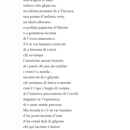
una scaglia di mare
induve ellu ghjaccia,
un tubinu piumatu di u Titicaca,
una piuma d’indianu veru,
un idulu africanu ;
u perfidu papaveru d’Oriente
o a gommosa lacrima
di l’evea amazonico.
S’è tù vai luntanu conta mi
di a frenesia di culori
chì avvampa
l’ascetiche aurore bureale,
di i paesi chì anu da cunfine
i venti è u nunda ;
raconta mi di e ghjente
chì animanu di fatica u mondu
cum’è l’ape i bugni di veranu,
di l’istintive prucessione di l’ocelli
migranti in l’equinozzi,
di e tante strade percorse.
Ma ricorda ti s’è tù vai luntanu
d’ùn portà lacrime d’omi
d’ùn contà doli di ghjente
chì quì lacrime è dulori