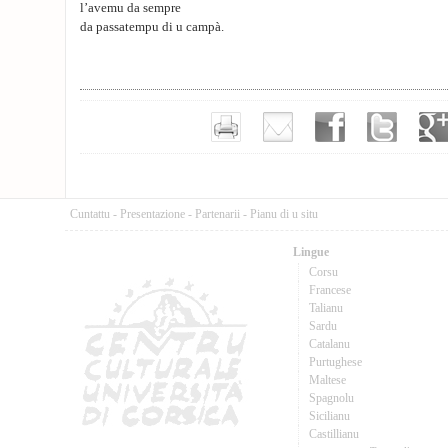
l’avemu da sempre
da passatempu di u campà.
Cuntattu
-
Presentazione
-
Partenarii
-
Pianu di u situ
Lingue
Corsu
Francese
Talianu
Sardu
Catalanu
Purtughese
Maltese
Spagnolu
Sicilianu
Castillianu