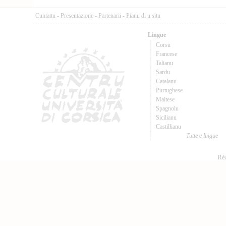
Cuntattu
-
Presentazione
-
Partenarii
-
Pianu di u situ
Lingue
Corsu
Francese
Talianu
Sardu
Catalanu
Purtughese
Maltese
Spagnolu
Sicilianu
Castillianu
Tutte e lingue
Réa