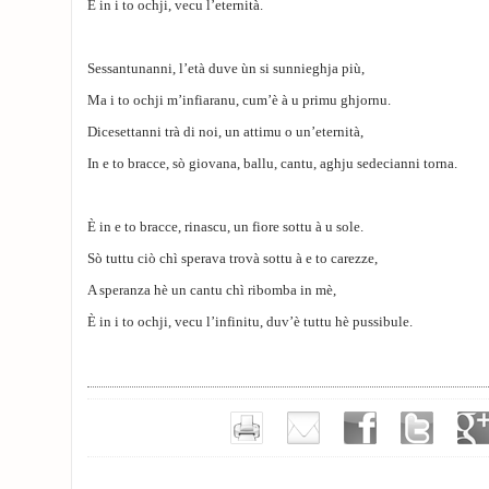
È in i to ochji, vecu l’eternità.
Sessantunanni, l’età duve ùn si sunnieghja più,
Ma i to ochji m’infiaranu, cum’è à u primu ghjornu.
Dicesettanni trà di noi, un attimu o un’eternità,
In e to bracce, sò giovana, ballu, cantu, aghju sedecianni torna.
È in e to bracce, rinascu, un fiore sottu à u sole.
Sò tuttu ciò chì sperava trovà sottu à e to carezze,
A speranza hè un cantu chì ribomba in mè,
È in i to ochji, vecu l’infinitu, duv’è tuttu hè pussibule.