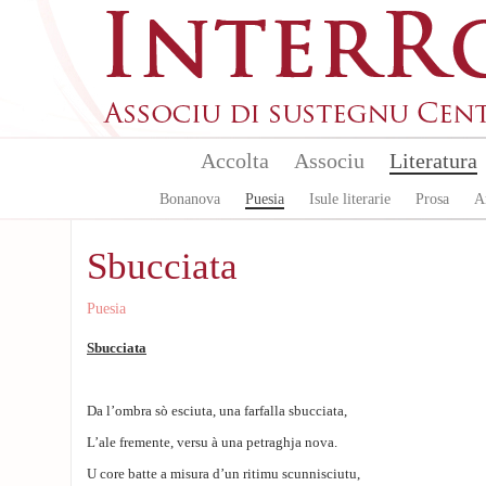
Aller au contenu principal
Accolta
Associu
Literatura
Bonanova
Puesia
Isule literarie
Prosa
A
Sbucciata
Puesia
Sbucciata
Da l’ombra sò esciuta, una farfalla sbucciata,
L’ale fremente, versu à una petraghja nova.
U core batte a misura d’un ritimu scunnisciutu,