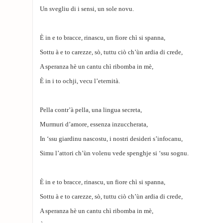
Un svegliu di i sensi, un sole novu.
È in e to bracce, rinascu, un fiore chì si spanna,
Sottu à e to carezze, sò, tuttu ciò ch’ùn ardia di crede,
A speranza hè un cantu chì ribomba in mè,
È in i to ochji, vecu l’eternità.
Pella contr’à pella, una lingua secreta,
Murmuri d’amore, essenza inzuccherata,
In ‘ssu giardinu nascostu, i nostri desideri s’infocanu,
Simu l’attori ch’ùn volenu vede spenghje si ‘ssu sognu.
È in e to bracce, rinascu, un fiore chì si spanna,
Sottu à e to carezze, sò, tuttu ciò ch’ùn ardia di crede,
A speranza hè un cantu chì ribomba in mè,